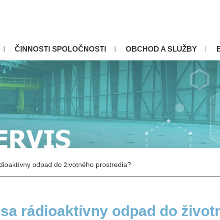
ČINNOSTI SPOLOČNOSTI
OBCHOD A SLUŽBY
dioaktívny odpad do životného prostredia?
sa rádioaktívny odpad do život