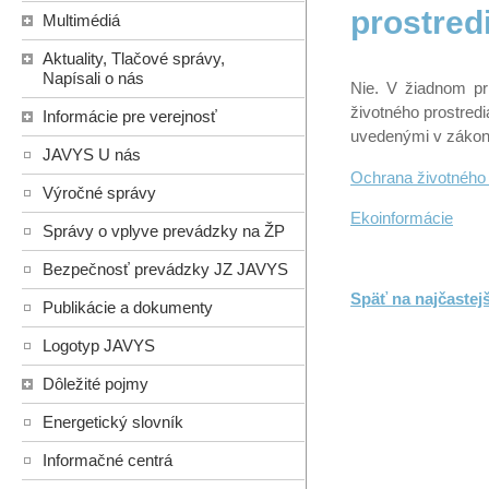
prostred
Multimédiá
Aktuality, Tlačové správy,
Napísali o nás
Nie. V žiadnom pr
životného prostredi
Informácie pre verejnosť
uvedenými v zákone
JAVYS U nás
Ochrana životného 
Výročné správy
Ekoinformácie
Správy o vplyve prevádzky na ŽP
Bezpečnosť prevádzky JZ JAVYS
Späť na najčastej
Publikácie a dokumenty
Logotyp JAVYS
Dôležité pojmy
Energetický slovník
Informačné centrá