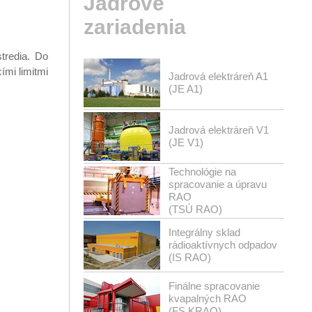
Jadrové
zariadenia
tredia. Do
ími limitmi
Jadrová elektráreň A1
(JE A1)
Jadrová elektráreň V1
(JE V1)
Technológie na
spracovanie a úpravu
RAO
(TSÚ RAO)
Integrálny sklad
rádioaktívnych odpadov
(IS RAO)
Finálne spracovanie
kvapalných RAO
(FS KRAO)