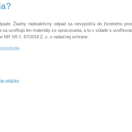
ia?
ípade. Žiadny rádioaktívny odpad sa nevypúšťa do životného pros
a sa uvoľňujú len materiály zo spracovania, a to v súlade s uvoľňovac
 NR SR č. 87/2018 Z. z. o radiačnej ochrane.
prostredia
šie otázky