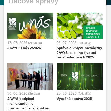
Tlačové správy
17. 07. 2026
03. 07. 2026
(Aktualita)
(Aktualita)
JAVYS U nás 2/2026
Správa o vplyve prevádzky
JAVYS, a. s., na životné
prostredie za rok 2025
30. 06. 2026
25. 06. 2026
(Správa)
(Aktualita)
JAVYS podpísal
Výročná správa 2025
memorandum o
porozumení s talianskou