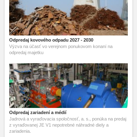
Odpredaj kovového odpadu 2027 - 2030
Výzva na účasť vo verejnom ponukovom konaní na
odpredaj majetku
Odpredaj zariadení a médií
Jadrová a vyraďovacia spoločnosť, a. s., ponúka na predaj
z vyraďovanej JE V1 nepotrebné náhradné diely a
zariadenia.