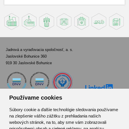
Jadrová a vyraďovacia spoločnosť, a. s.
Jaslovské Bohunice 360
919 30 Jaslovské Bohunice
Používame cookies
Súbory cookie a ďalšie technológie sledovania používame
Kontakt
na zlepšenie vášho zážitku z prehliadania našich
Pozvánka do infocentra
webových stránok, na to, aby sme vám zobrazovali
Zoznam použitých skratiek
prispôsobený obsah a cielené reklamy, na analýzu