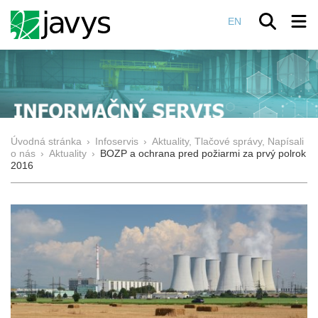
EN
Úvodná stránka
›
Infoservis
›
Aktuality, Tlačové správy, Napísali
o nás
›
Aktuality
›
BOZP a ochrana pred požiarmi za prvý polrok
2016