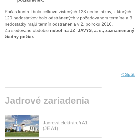
požiadaviek.
Počas kontrol bolo celkovo zistených 123 nedostatkov, z ktorých
120 nedostatkov bolo odstránených v požadovanom termíne a 3
nedostatky majú termín odstránenia v 2. polroku 2016.
Za sledované obdobie
nebol na JZ JAVYS, a. s., zaznamenaný
žiadny požiar.
< Späť
Jadrové
zariadenia
Jadrová elektráreň A1
(JE A1)