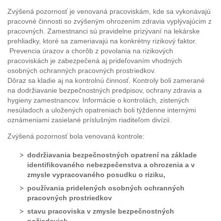
Zvýšená pozornosť je venovaná pracoviskám, kde sa vykonávajú
pracovné činnosti so zvýšeným ohrozením zdravia vyplývajúcim z
pracovných. Zamestnanci sú pravidelne prizývaní na lekárske
prehliadky, ktoré sa zameriavajú na konkrétny rizikový faktor.
Prevencia úrazov a chorôb z povolania na rizikových
pracoviskách je zabezpečená aj prideľovaním vhodných
osobných ochranných pracovných prostriedkov.
Dôraz sa kladie aj na kontrolnú činnosť. Kontroly boli zamerané
na dodržiavanie bezpečnostných predpisov, ochrany zdravia a
hygieny zamestnancov. Informácie o kontrolách, zistených
nesúladoch a uložených opatreniach boli týždenne internými
oznámeniami zasielané príslušným riaditeľom divízií.
Zvýšená pozornosť bola venovaná kontrole:
dodržiavania bezpečnostných opatrení na základe
identifikovaného nebezpečenstva a ohrozenia a v
zmysle vypracovaného posudku o riziku,
používania pridelených osobných ochranných
pracovných prostriedkov
stavu pracoviska v zmysle bezpečnostných