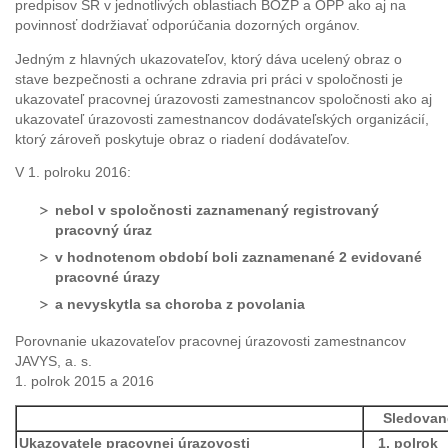
predpisov SR v jednotlivých oblastiach BOZP a OPP ako aj na
povinnosť dodržiavať odporúčania dozorných orgánov.
Jedným z hlavných ukazovateľov, ktorý dáva ucelený obraz o
stave bezpečnosti a ochrane zdravia pri práci v spoločnosti je
ukazovateľ pracovnej úrazovosti zamestnancov spoločnosti ako aj
ukazovateľ úrazovosti zamestnancov dodávateľských organizácií,
ktorý zároveň poskytuje obraz o riadení dodávateľov.
V 1. polroku 2016:
nebol v spoločnosti zaznamenaný registrovaný
pracovný úraz
v hodnotenom období boli zaznamenané 2 evidované
pracovné úrazy
a nevyskytla sa choroba z povolania
Porovnanie ukazovateľov pracovnej úrazovosti zamestnancov
JAVYS, a. s.
1. polrok 2015 a 2016
Sledovan
Ukazovatele pracovnej úrazovosti
1. polrok