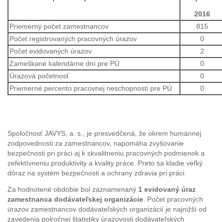
2016
Priemerný počet zamestnancov
815
Počet registrovaných pracovných úrazov
0
Počet evidovaných úrazov
2
Zameškané kalendárne dní pre PÚ
0
Úrazová početnosť
0
Priemerné percento pracovnej neschopnosti pre PÚ
0
Spoločnosť JAVYS, a. s., je presvedčená, že okrem humánnej
zodpovednosti za zamestnancov, napomáha zvyšovanie
bezpečnosti pri práci aj k skvalitneniu pracovných podmienok a
zefektívneniu produktivity a kvality práce. Preto sa kladie veľký
dôraz na systém bezpečnosti a ochrany zdravia pri práci.
Za hodnotené obdobie bol zaznamenaný
1 evidovaný úraz
zamestnanca dodávateľskej organizácie
. Počet pracovných
úrazov zamestnancov dodávateľských organizácií je najnižší od
zavedenia polročnej štatistiky úrazovosti dodávateľských