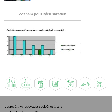
Zoznam použitých skratiek
Jadrová a vyraďovacia spoločnosť, a. s.