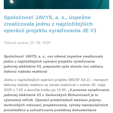
Spoločnosť JAVYS, a. s., úspešne
zrealizovala jednu z najzložitejších
operácií projektu vyraďovania JE V1
Tlačová správa, 02. 06. 2020
Spoločnosť JAVYS, a. s., cez víkend úspešne zrealizovala
jednu z najzložitejších operácií projektu vyraďovania
jadrovej elektrárne V1, prepravila vyše dvesto ton vážiacu
tlakovú nádobu reaktora!
Jedna z najzložitejších operácií projektu (BIDSF D4.2) – transport
tlakovej nádoby reaktora sa začala realizovať v sobotu 30. mája
2020 o 7:00 a skončila krátko po 13:00.
„
V procese vyraďovania
jadrovej elektrárne V1 v Jaslovských Bohuniciach je to
významný míľnik. Operácii predchádzali mesiace príprav,
technických rokovaní, projektovania, výroby manipulačných
prostriedkov a schvaľovania potrebnej dokumentácie