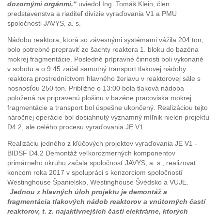
dozornými orgánmi,“
uviedol Ing. Tomáš Klein, člen
predstavenstva a riaditeľ divízie vyraďovania V1 a PMU
spoločnosti JAVYS, a. s.
Nádobu reaktora, ktorá so závesnými systémami vážila 204 ton,
bolo potrebné prepraviť zo šachty reaktora 1. bloku do bazéna
mokrej fragmentácie. Posledné prípravné činnosti boli vykonané
v sobotu a o 9:45 začal samotný transport tlakovej nádoby
reaktora prostredníctvom hlavného žeriavu v reaktorovej sále s
nosnosťou 250 ton. Približne o 13:00 bola tlaková nádoba
položená na pripravenú plošinu v bazéne pracoviska mokrej
fragmentácie a transport bol úspešne ukončený. Realizáciou tejto
náročnej operácie bol dosiahnutý významný míľnik nielen projektu
D4.2, ale celého procesu vyraďovania JE V1.
Realizáciu jedného z kľúčových projektov vyraďovania JE V1 -
BIDSF D4.2 Demontáž veľkorozmerných komponentov
primárneho okruhu začala spoločnosť JAVYS, a. s., realizovať
koncom roka 2017 v spolupráci s konzorciom spoločností
Westinghouse Španielsko, Westinghouse Švédsko a VUJE.
„
Jednou z hlavných úloh projektu je demontáž a
fragmentácia tlakových nádob reaktorov a vnútorných častí
reaktorov, t. z. najaktívnejších častí elektrárne, ktorých