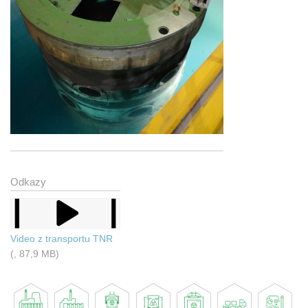
Odkazy
Video z transportu TNR
(, 87,9 MB)