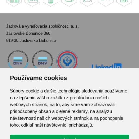
Jadrová a vyraďovacia spoločnosť, a. s.
Jaslovské Bohunice 360
919 30 Jaslovské Bohunice
Používame cookies
Súbory cookie a ďalšie technológie sledovania používame
Kontakt
na zlepšenie vášho zážitku z prehliadania našich
Pozvánka do infocentra
webových stránok, na to, aby sme vám zobrazovali
Zoznam použitých skratiek
prispôsobený obsah a cielené reklamy, na analýzu
návštevnosti našich webových stránok a na pochopenie
Mapa stránok
toho, odkiaľ naši návštevníci prichádzajú.
RSS
Ochrana osobných údajov