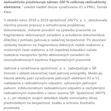
rádioaktivita predstavuje takmer 100 % celkovej rádioaktivity
elektrárne
,“
uviedol riaditeľ divízie vyraďovania V1 a PMU, Tomáš
Klein.
V období rokov 2018 a 2019 spoločnosť JAVYS, a. s., absolvovala
náročný proces prípravy a schvaľovania projektovej
dokumentácie, získanie povolení na výstavbu pracovísk na
fragmentáciu aktivovaných zariadení a schválenie dokumentácie
dôležitej z pohľadu jadrovej a radiačnej bezpečnosti. Po skončení
výstavby bazénov na fragmentáciu tlakových nádob reaktorov a
vnútorných častí reaktorov a ich úspešnej kolaudácii začala
realizácia transportov týchto aktivovaných zariadení do
novovybudovaných bazénov fragmentačných pracovísk.
Jadrová a vyraďovacia spoločnosť, a. s., zabezpečuje v SR
činnosti v oblasti záverečnej časti jadrovej energetiky. Medzi jej
hlavné aktivity patrí vyraďovanie jadrových elektrární A1 a V1,
nakladanie s rádioaktívnymi odpadmi, vyhoreným jadrovým
palivom, inštitucionálnym rádioaktívnymi odpadmi a zachytenými
rádioaktívnymi materiálmi v rámci územia SR. Spoločnosť JAVYS,
a. s., pri všetkých svojich aktivitách kladie mimoriadny dôraz
predovšetkým na bezpečnosť, kvalitu a ochranu životného
prostredia.