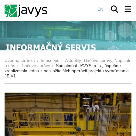
EN
Úvodná stránka
›
Infoservis
›
Aktuality, Tlačové správy, Napísali
o nás
›
Tlačové správy
›
Spoločnosť JAVYS, a. s., úspešne
zrealizovala jednu z najzložitejších operácií projektu vyraďovania
JE V1