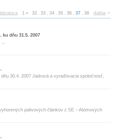
ádzajúca
1
«
32
.
33
.
34
.
35
.
36
.
37
.
38
ďalšia
>
. ku dňu 31.5. 2007
...
.
ku dňu 30.4. 2007 Jadrová a vyraďovacia spoločnosť,
s vyhorených palivových článkov z SE – Atómových
.