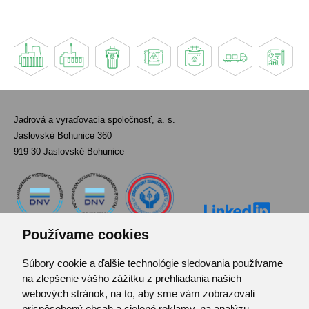
Jadrová a vyraďovacia spoločnosť, a. s.
Jaslovské Bohunice 360
919 30 Jaslovské Bohunice
Používame cookies
Súbory cookie a ďalšie technológie sledovania používame
Kontakt
na zlepšenie vášho zážitku z prehliadania našich
Pozvánka do infocentra
webových stránok, na to, aby sme vám zobrazovali
Zoznam použitých skratiek
prispôsobený obsah a cielené reklamy, na analýzu