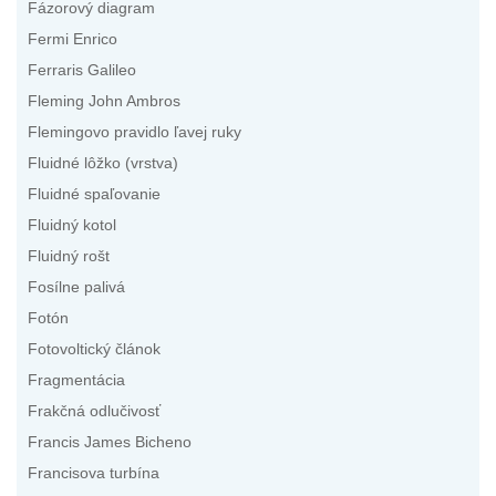
Fázorový diagram
Fermi Enrico
Ferraris Galileo
Fleming John Ambros
Flemingovo pravidlo ľavej ruky
Fluidné lôžko (vrstva)
Fluidné spaľovanie
Fluidný kotol
Fluidný rošt
Fosílne palivá
Fotón
Fotovoltický článok
Fragmentácia
Frakčná odlučivosť
Francis James Bicheno
Francisova turbína