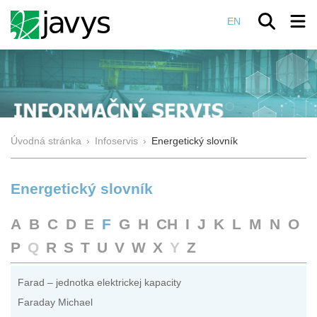
EN
Úvodná stránka
›
Infoservis
›
Energetický slovník
Energetický slovník
A
B
C
D
E
F
G
H
CH
I
J
K
L
M
N
O
P
Q
R
S
T
U
V
W
X
Y
Z
Farad – jednotka elektrickej kapacity
Faraday Michael