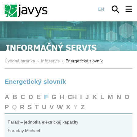
EN
Úvodná stránka
›
Infoservis
›
Energetický slovník
Energetický slovník
A
B
C
D
E
F
G
H
CH
I
J
K
L
M
N
O
P
Q
R
S
T
U
V
W
X
Y
Z
Farad – jednotka elektrickej kapacity
Faraday Michael