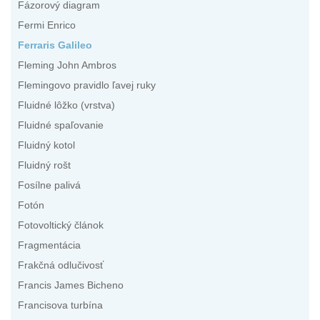
Fázorový diagram
Fermi Enrico
Ferraris Galileo
Fleming John Ambros
Flemingovo pravidlo ľavej ruky
Fluidné lôžko (vrstva)
Fluidné spaľovanie
Fluidný kotol
Fluidný rošt
Fosílne palivá
Fotón
Fotovoltický článok
Fragmentácia
Frakčná odlučivosť
Francis James Bicheno
Francisova turbína