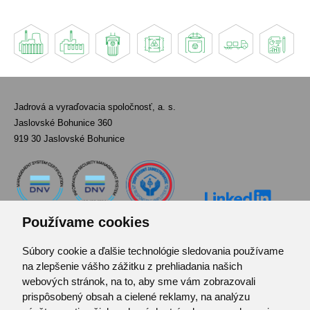
Jadrová a vyraďovacia spoločnosť, a. s.
Jaslovské Bohunice 360
919 30 Jaslovské Bohunice
Používame cookies
Súbory cookie a ďalšie technológie sledovania používame
Kontakt
na zlepšenie vášho zážitku z prehliadania našich
Pozvánka do infocentra
webových stránok, na to, aby sme vám zobrazovali
Zoznam použitých skratiek
prispôsobený obsah a cielené reklamy, na analýzu