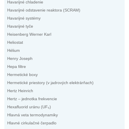
Havarijné chladenie
Havarijné odstavenie reaktora (SCRAM)
Havarijné systémy
Havarijné tyče
Heisenberg Werner Karl
Heliostat
Hélium
Henry Joseph
Hepa filtre
Hermetické boxy
Hermetické priestory (v jadrových elektrárňach)
Hertz Heinrich
Hertz – jednotka frekvencie
Hexafluorid uránu (UF₆)
Hlavná veta termodynamiky
Hlavné cirkulačné čerpadlo