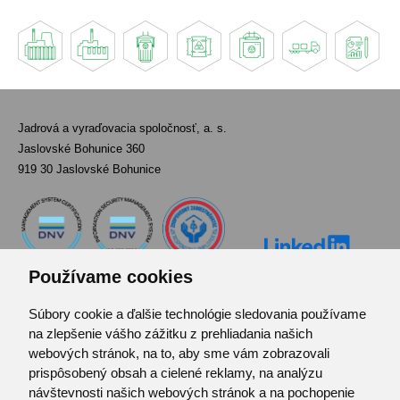
Jadrová a vyraďovacia spoločnosť, a. s.
Jaslovské Bohunice 360
919 30 Jaslovské Bohunice
Používame cookies
Súbory cookie a ďalšie technológie sledovania používame
Kontakt
na zlepšenie vášho zážitku z prehliadania našich
Pozvánka do infocentra
webových stránok, na to, aby sme vám zobrazovali
Zoznam použitých skratiek
prispôsobený obsah a cielené reklamy, na analýzu
návštevnosti našich webových stránok a na pochopenie
Mapa stránok