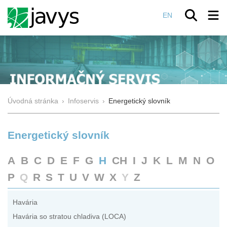
EN
Úvodná stránka
›
Infoservis
›
Energetický slovník
Energetický slovník
A
B
C
D
E
F
G
H
CH
I
J
K
L
M
N
O
P
Q
R
S
T
U
V
W
X
Y
Z
Havária
Havária so stratou chladiva (LOCA)