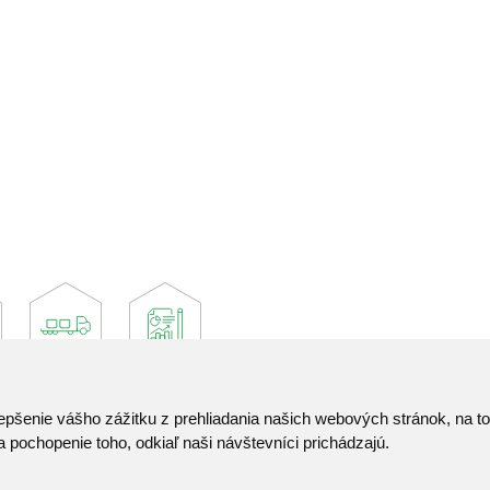
epšenie vášho zážitku z prehliadania našich webových stránok, na 
Kontakt
 pochopenie toho, odkiaľ naši návštevníci prichádzajú.
Pozvánka do infocentra
Zoznam použitých skrat