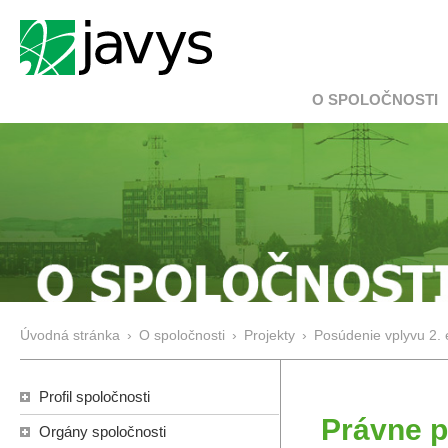
O SPOLOČNOSTI
Úvodná stránka
›
O spoločnosti
›
Projekty
›
Posúdenie vplyvu 2.
Profil spoločnosti
Právne p
Orgány spoločnosti