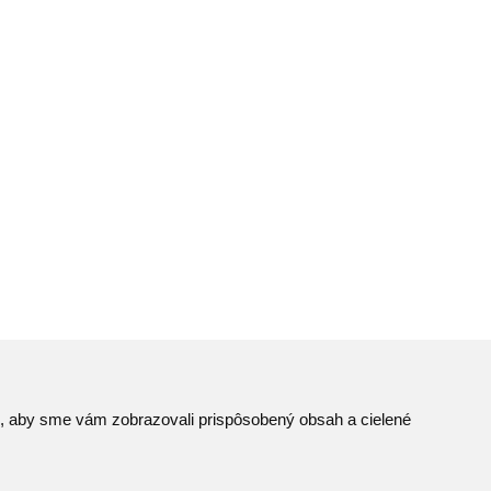
to, aby sme vám zobrazovali prispôsobený obsah a cielené
Mapa stránok
© JAVYS.
RSS
Všetky práva vyhradené.
iek
Ochrana osobných údajov
Vyrobil
Simopt. s.r.o.