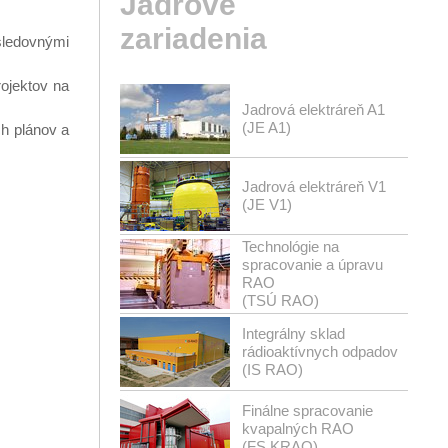
Jadrové
zariadenia
asledovnými
ojektov na
Jadrová elektráreň A1
(JE A1)
h plánov a
Jadrová elektráreň V1
(JE V1)
Technológie na
spracovanie a úpravu
RAO
(TSÚ RAO)
Integrálny sklad
rádioaktívnych odpadov
(IS RAO)
Finálne spracovanie
kvapalných RAO
(FS KRAO)