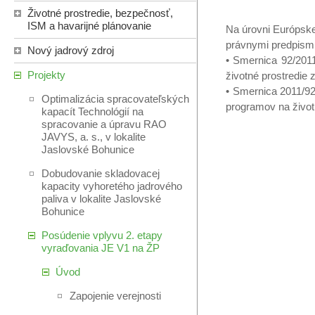
Životné prostredie, bezpečnosť,
ISM a havarijné plánovanie
Na úrovni Európske
právnymi predpismi
Nový jadrový zdroj
• Smernica 92/201
Projekty
životné prostredie
• Smernica 2011/9
Optimalizácia spracovateľských
programov na život
kapacít Technológií na
spracovanie a úpravu RAO
JAVYS, a. s., v lokalite
Jaslovské Bohunice
Dobudovanie skladovacej
kapacity vyhoretého jadrového
paliva v lokalite Jaslovské
Bohunice
Posúdenie vplyvu 2. etapy
vyraďovania JE V1 na ŽP
Úvod
Zapojenie verejnosti