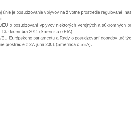
j únie je posudzovanie vplyvov na životné prostredie regulované n
:
1/EU o posudzovaní vplyvov niektorých verejných a súkromných pr
 z 13. decembra 2011 (Smernica o EIA)
2/EU Európskeho parlamentu a Rady o posudzovaní dopadov určitýc
né prostredie z 27. júna 2001 (Smernica o SEA).