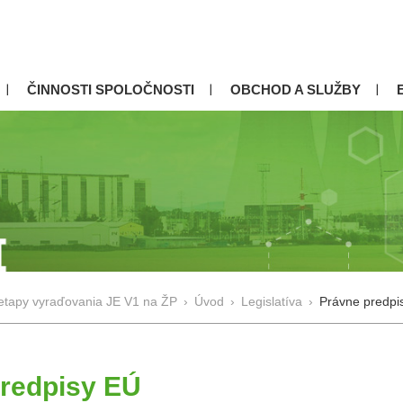
ČINNOSTI SPOLOČNOSTI
OBCHOD A SLUŽBY
 etapy vyraďovania JE V1 na ŽP
›
Úvod
›
Legislatíva
›
Právne predpi
redpisy EÚ