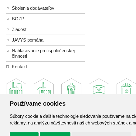
Školenia dodávateľov
BOZP
Žiadosti
JAVYS pomáha
Nahlasovanie protispoločenskej
činnosti
Kontakt
Používame cookies
Súbory cookie a ďalšie technológie sledovania používame na zl
Jadrová a vyraďovacia spoločnosť, a. s.
reklamy, na analýzu návštevnosti našich webových stránok a na
Jaslovské Bohunice 360
919 30 Jaslovské Bohunice