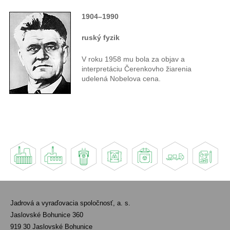
1904–1990
ruský fyzik
V roku 1958 mu bola za objav a
interpretáciu Čerenkovho žiarenia
udelená Nobelova cena.
Jadrová a vyraďovacia spoločnosť, a. s.
Jaslovské Bohunice 360
919 30 Jaslovské Bohunice