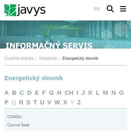
EN
Úvodná stránka
›
Infoservis
›
Energetický slovník
Energetický slovník
A
B
C
D
E
F
G
H
CH
I
J
K
L
M
N
O
P
Q
R
S
T
U
V
W
X
Y
Z
CANDU
Carnot Sadi