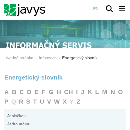
EN
Úvodná stránka
›
Infoservis
›
Energetický slovník
Energetický slovník
A
B
C
D
E
F
G
H
CH
I
J
K
L
M
N
O
P
Q
R
S
T
U
V
W
X
Y
Z
Jabločkov
Jadro atómu