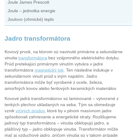
Joule James Prescott
Joule – jednotka energie
Joulovo (ohmické) teplo
Jadro transformátora
Kovový prvok, na ktorom sú navinuté primárne a sekundárne
vinutia
transformátora
bez vzájomného elektrického dotyku.
Prúd pretekajúci primárnym vinutím vytvára v jadre
transformátora
magnetický tok
. Ten následne indukuje v
sekundárnom vinutí prúd s iným napätím. Jadro
transformátora môže byť vyrobené z ocele, železa,
amorfných kovov alebo feritových keramických materiálov.
Kovové jadrá transformátorov sú laminované – vytvorené z
tenkých plechov ukladaných na seba. Tým sa obmedzuje
vznik
vírivých prúdov
, ktoré by v plnom masívnom jadre
spôsobovali zahrievanie a energetické straty. Rozlišujeme
jadrový typ transformátora – vinutia obklopujú jadro, a
plášťový typ – jadro obklopuje vinutia. Transformátor môže
mať aj vzduchové jadro, pričom vinutia sú v takom prípade