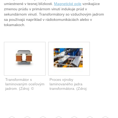
umiestnené v tesnej blízkosti.
Magnetické pole
vznikajúce
zmenou prúdu v primárnom vinutí indukuje prúd v
sekundárnom vinutí. Transformátory so vzduchovým jadrom
sa používajú napríklad v rádiokomunikáciách alebo v
tokamakoch.
Transformátor s
Proces výroby
laminovaným oceľovým
laminovaného jadra
jadrom. (Zdroj: ©
transformátora. (Zdroj:
mipan /
© teptong /
stock.adobe.com)
stock.adobe.com)