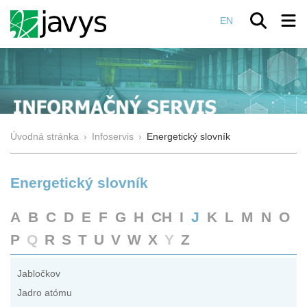
EN
Úvodná stránka
›
Infoservis
›
Energetický slovník
Energetický slovník
A
B
C
D
E
F
G
H
CH
I
J
K
L
M
N
O
P
Q
R
S
T
U
V
W
X
Y
Z
Jabločkov
Jadro atómu