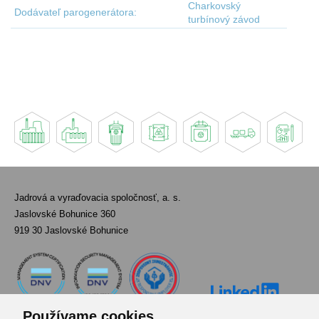
Charkovský
Dodávateľ parogenerátora:
turbínový závod
Jadrová a vyraďovacia spoločnosť, a. s.
Jaslovské Bohunice 360
919 30 Jaslovské Bohunice
Používame cookies