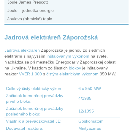
Joule James Prescott
Joule – jednotka energie
Joulovo (ohmické) teplo
Jadrová elektráreň Záporožská
Jadrová elektráreň
Záporožská je jednou zo siedmich
elektrární s najvyšším
inštalovaným výkonom
na svete.
Nachádza sa pri mestečku Energodar v Záporožskej oblasti
na Ukrajine. V každom zo šiestich
blokov
je inštalovaný
reaktor
VVER 1 000
s
čistým elektrickým výkonom
950 MW.
Celkový čistý elektrický výkon:
6 x 950 MW
Začiatok komerčnej prevádzky
4/1985
prvého bloku:
Začiatok komerčnej prevádzky
12/1995
posledného bloku:
Vlastník a prevádzkovateľ JE:
Goskomatom
Dodávateľ reaktora:
Mintyažmaš