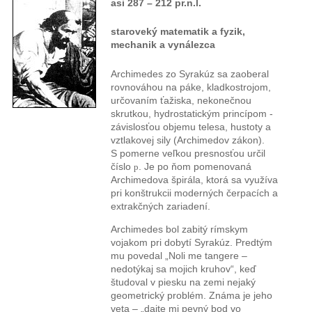
asi 287 – 212 pr.n.l.
staroveký matematik a fyzik,
mechanik a vynálezca
Archimedes zo Syrakúz sa zaoberal
rovnováhou na páke, kladkostrojom,
určovaním ťažiska, nekonečnou
skrutkou, hydrostatickým princípom -
závislosťou objemu telesa, hustoty a
vztlakovej sily (Archimedov zákon).
S pomerne veľkou presnosťou určil
číslo
p
. Je po ňom pomenovaná
Archimedova špirála, ktorá sa využíva
pri konštrukcii moderných čerpacích a
extrakčných zariadení.
Archimedes bol zabitý rímskym
vojakom pri dobytí Syrakúz. Predtým
mu povedal „Noli me tangere –
nedotýkaj sa mojich kruhov“, keď
študoval v piesku na zemi nejaký
geometrický problém. Známa je jeho
veta – „dajte mi pevný bod vo