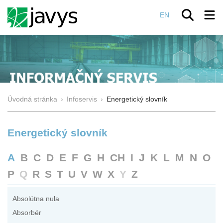
EN
Úvodná stránka
›
Infoservis
›
Energetický slovník
Energetický slovník
A
B
C
D
E
F
G
H
CH
I
J
K
L
M
N
O
P
Q
R
S
T
U
V
W
X
Y
Z
Absolútna nula
Absorbér