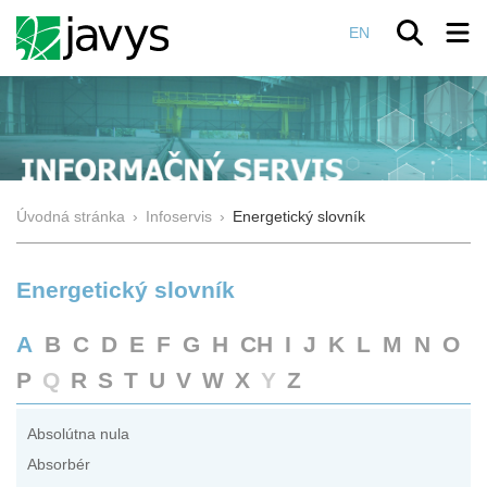
EN
Úvodná stránka
›
Infoservis
›
Energetický slovník
Energetický slovník
A
B
C
D
E
F
G
H
CH
I
J
K
L
M
N
O
P
Q
R
S
T
U
V
W
X
Y
Z
Absolútna nula
Absorbér