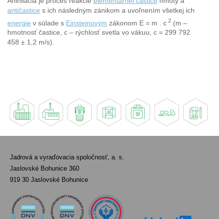
Anihilácia je proces reakcie
elementárnej častice
hmoty a
antičastice
s ich následným zánikom a uvoľnením všetkej ich
2
energie
v súlade s
Einsteinovým
zákonom E = m . c
(m –
hmotnosť častice, c – rýchlosť svetla vo vákuu, c = 299 792
458 ± 1,2 m/s).
Jadrová a vyraďovacia spoločnosť, a. s.
Jaslovské Bohunice 360
919 30 Jaslovské Bohunice