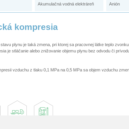
Akumulačná vodná elektráreň
Anión
cká kompresia
tavu plynu je taká zmena, pri ktorej sa pracovnej látke teplo zvonku
ia je stláčanie alebo znižovanie objemu plynu bez odvodu či prívodu
ompresii vzduchu z tlaku 0,1 MPa na 0,5 MPa sa objem vzduchu zmen