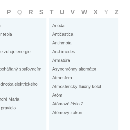
O
P
Q
R
S
T
U
V
W
X
Y
Z
r
Anóda
r tepla
Antičastica
Antihmota
ne zdroje energie
Archimedes
Armatúra
r poháňaný spaľovacím
Asynchrónny alternátor
Atmosféra
dnotka elektrického
Atmosférický fluidný kotol
Atóm
dré Maria
Atómové číslo Z
pravidlo
Atómový zákon