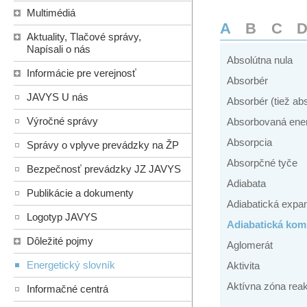
Multimédiá
A
B
C
Aktuality, Tlačové správy,
Napísali o nás
Absolútna nula
Informácie pre verejnosť
Absorbér
JAVYS U nás
Absorbér (tiež ab
Výročné správy
Absorbovaná ene
Absorpcia
Správy o vplyve prevádzky na ŽP
Absorpčné tyče
Bezpečnosť prevádzky JZ JAVYS
Adiabata
Publikácie a dokumenty
Adiabatická expa
Logotyp JAVYS
Adiabatická kom
Dôležité pojmy
Aglomerát
Energetický slovník
Aktivita
Aktívna zóna reak
Informačné centrá