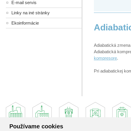
E-mail servis
Linky na iné stránky
Ekoinformácie
Adiabati
Adiabatická zmena s
Adiabatická kompres
kompresore
.
Pri adiabatickej k
Používame cookies