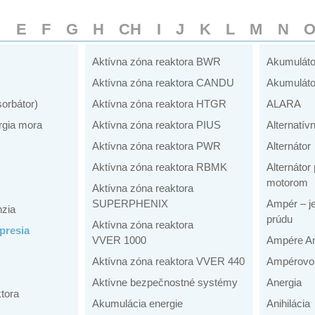
D
E
F
G
H
CH
I
J
K
L
M
N
Aktívna zóna reaktora BWR
Akumuláto
Aktívna zóna reaktora CANDU
Akumuláto
sorbátor)
Aktívna zóna reaktora HTGR
ALARA
rgia mora
Aktívna zóna reaktora PIUS
Alternatív
Aktívna zóna reaktora PWR
Alternátor
Aktívna zóna reaktora RBMK
Alternáto
motorom
Aktívna zóna reaktora
SUPERPHENIX
Ampér – je
nzia
prúdu
Aktívna zóna reaktora
presia
VVER 1000
Ampére An
Aktívna zóna reaktora VVER 440
Ampérovo 
Aktívne bezpečnostné systémy
Anergia
tora
Akumulácia energie
Anihilácia