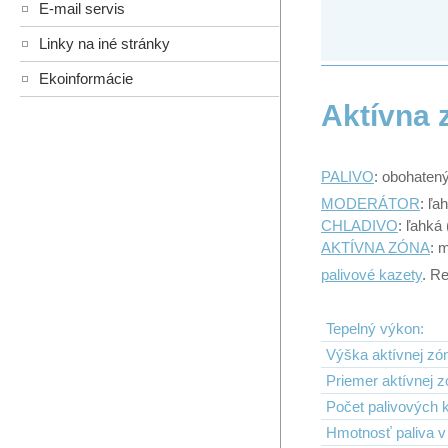
E-mail servis
Linky na iné stránky
Ekoinformácie
Aktívna 
PALIVO
: obohaten
MODERÁTOR
: ľa
CHLADIVO
: ľahká
AKTÍVNA ZÓNA
: 
palivové kazety
. R
Tepelný výkon:
Výška aktívnej zó
Priemer aktívnej z
Počet palivových k
Hmotnosť paliva v 