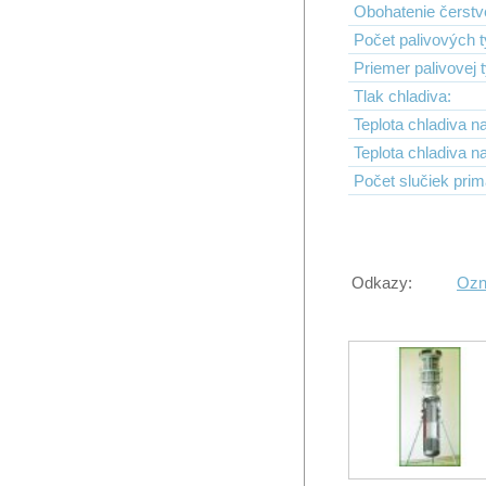
Obohatenie čerstv
Počet palivových t
Priemer palivovej 
Tlak chladiva:
Teplota chladiva n
Teplota chladiva n
Počet slučiek pri
Odkazy:
Ozna