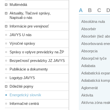
Multimédiá
A
B
C
Aktuality, Tlačové správy,
Napísali o nás
Absolútna nula
Informácie pre verejnosť
Absorbér
JAVYS U nás
Absorbér (tiež ab
Výročné správy
Absorbovaná ene
Absorpcia
Správy o vplyve prevádzky na ŽP
Absorpčné tyče
Bezpečnosť prevádzky JZ JAVYS
Adiabata
Publikácie a dokumenty
Adiabatická expa
Logotyp JAVYS
Adiabatická komp
Dôležité pojmy
Aglomerát
Energetický slovník
Aktivita
Aktívna zóna reak
Informačné centrá