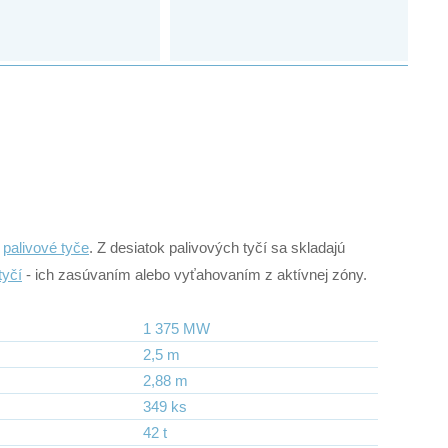
a
palivové tyče
. Z desiatok palivových tyčí sa skladajú
tyčí
- ich zasúvaním alebo vyťahovaním z aktívnej zóny.
1 375 MW
2,5 m
2,88 m
349 ks
42 t