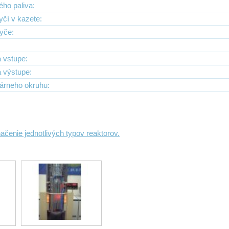
ého paliva:
yčí v kazete:
tyče:
a vstupe:
a výstupe:
márneho okruhu:
čenie jednotlivých typov reaktorov.