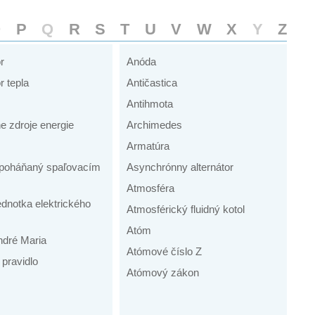
O
P
Q
R
S
T
U
V
W
X
Y
Z
r
Anóda
r tepla
Antičastica
Antihmota
ne zdroje energie
Archimedes
Armatúra
r poháňaný spaľovacím
Asynchrónny alternátor
Atmosféra
dnotka elektrického
Atmosférický fluidný kotol
Atóm
dré Maria
Atómové číslo Z
pravidlo
Atómový zákon