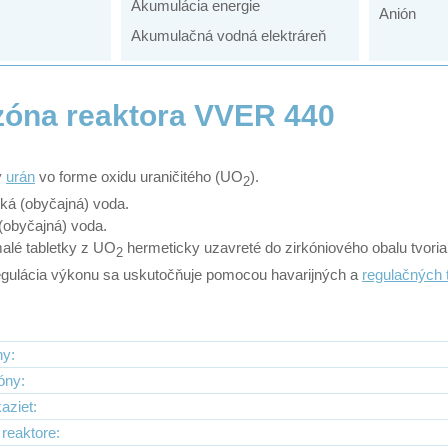
Akumulácia energie
Anión
Akumulačná vodná elektráreň
zóna reaktora VVER 440
ý
urán
vo forme oxidu uraničitého (UO
).
2
hká (obyčajná) voda.
 (obyčajná) voda.
malé tabletky z UO
hermeticky uzavreté do zirkóniového obalu tvori
2
egulácia výkonu sa uskutočňuje pomocou havarijných a
regulačných 
ny:
óny:
aziet:
reaktore: