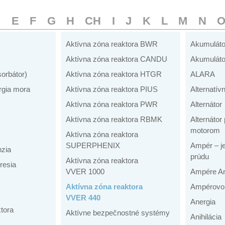
D
E
F
G
H
CH
I
J
K
L
M
N
Aktívna zóna reaktora BWR
Akumuláto
Aktívna zóna reaktora CANDU
Akumuláto
sorbátor)
Aktívna zóna reaktora HTGR
ALARA
rgia mora
Aktívna zóna reaktora PIUS
Alternatív
Aktívna zóna reaktora PWR
Alternátor
Aktívna zóna reaktora RBMK
Alternáto
motorom
Aktívna zóna reaktora
SUPERPHENIX
Ampér – je
nzia
prúdu
Aktívna zóna reaktora
resia
VVER 1000
Ampére An
Aktívna zóna reaktora
Ampérovo 
VVER 440
Anergia
tora
Aktívne bezpečnostné systémy
Anihilácia