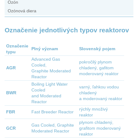
Ozón
Ozónová diera
Označenie jednotlivých typov reaktorov
Označenie
Plný význam
Slovenský pojem
typu
Advanced Gas
pokročilý plynom
Cooled,
AGR
chladený, gafitom
Graphite Moderated
moderovaný reaktor
Reactor
Boiling Light Water
varný, ľahkou vodou
Cooled
BWR
chladený
and Moderated
a moderovaný reaktor
Reactor
rýchly množivý
FBR
Fast Breeder Reactor
reaktor
plynom chladený,
Gas Cooled, Graphite
GCR
grafitom moderovaný
Moderated Reactor
reaktor