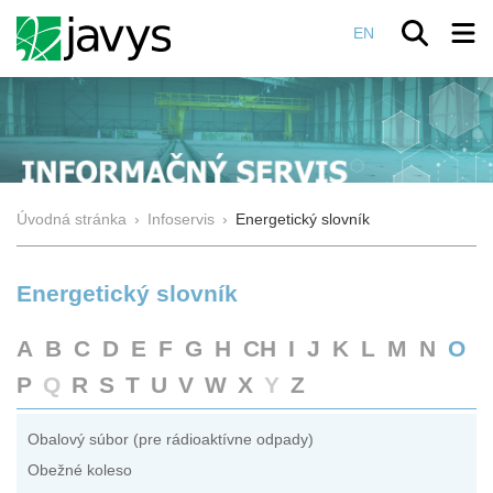
EN
Úvodná stránka
›
Infoservis
›
Energetický slovník
Energetický slovník
A
B
C
D
E
F
G
H
CH
I
J
K
L
M
N
O
P
Q
R
S
T
U
V
W
X
Y
Z
Obalový súbor (pre rádioaktívne odpady)
Obežné koleso