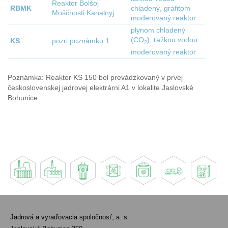
Reaktor Bolšoj
RBMK
chladený, grafitom
Moščnosti Kanalnyj
moderovaný reaktor
plynom chladený
(CO
), ťažkou vodou
KS
pozri poznámku 1
2
moderovaný reaktor
Poznámka: Reaktor KS 150 bol prevádzkovaný v prvej
československej jadrovej elektrárni A1 v lokalite Jaslovské
Bohunice.
Jadrová a vyraďovacia spoločnosť, a. s.