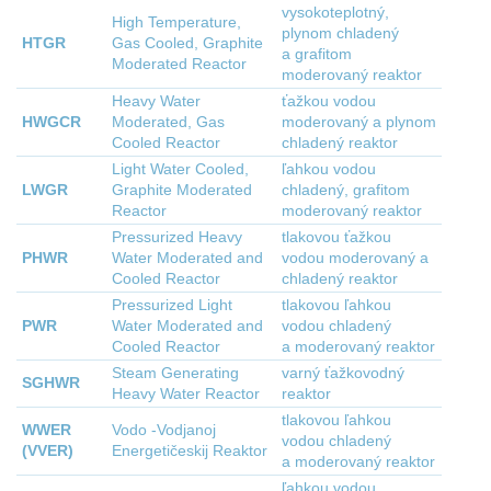
vysokoteplotný,
High Temperature,
plynom chladený
HTGR
Gas Cooled, Graphite
a grafitom
Moderated Reactor
moderovaný reaktor
Heavy Water
ťažkou vodou
HWGCR
Moderated, Gas
moderovaný a plynom
Cooled Reactor
chladený reaktor
Light Water Cooled,
ľahkou vodou
LWGR
Graphite Moderated
chladený, grafitom
Reactor
moderovaný reaktor
Pressurized Heavy
tlakovou ťažkou
PHWR
Water Moderated and
vodou moderovaný a
Cooled Reactor
chladený reaktor
Pressurized Light
tlakovou ľahkou
PWR
Water Moderated and
vodou chladený
Cooled Reactor
a moderovaný reaktor
Steam Generating
varný ťažkovodný
SGHWR
Heavy Water Reactor
reaktor
tlakovou ľahkou
WWER
Vodo -Vodjanoj
vodou chladený
(VVER)
Energetičeskij Reaktor
a moderovaný reaktor
ľahkou vodou