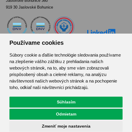
Jaslovské Bohunice 360
919 30 Jaslovské Bohunice
Používame cookies
Súbory cookie a ďalšie technológie sledovania používame
Kontakt
na zlepšenie vášho zážitku z prehliadania našich
Pozvánka do infocentra
webových stránok, na to, aby sme vám zobrazovali
Zoznam použitých skratiek
prispôsobený obsah a cielené reklamy, na analýzu
návštevnosti našich webových stránok a na pochopenie
Mapa stránok
toho, odkiaľ naši návštevníci prichádzajú.
RSS
Ochrana osobných údajov
Súhlasím
Centrum predvolieb cookies
Odmietam
© JAVYS.
Všetky práva vyhradené.
Zmeniť moje nastavenia
Vyrobil
Simopt. s.r.o.