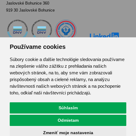
Jaslovské Bohunice 360
919 30 Jaslovské Bohunice
Používame cookies
Súbory cookie a ďalšie technológie sledovania používame
Kontakt
na zlepšenie vášho zážitku z prehliadania našich
Pozvánka do infocentra
webových stránok, na to, aby sme vám zobrazovali
Zoznam použitých skratiek
prispôsobený obsah a cielené reklamy, na analýzu
návštevnosti našich webových stránok a na pochopenie
Mapa stránok
toho, odkiaľ naši návštevníci prichádzajú.
RSS
Ochrana osobných údajov
Súhlasím
Centrum predvolieb cookies
Odmietam
© JAVYS.
Všetky práva vyhradené.
Zmeniť moje nastavenia
Vyrobil
Simopt. s.r.o.