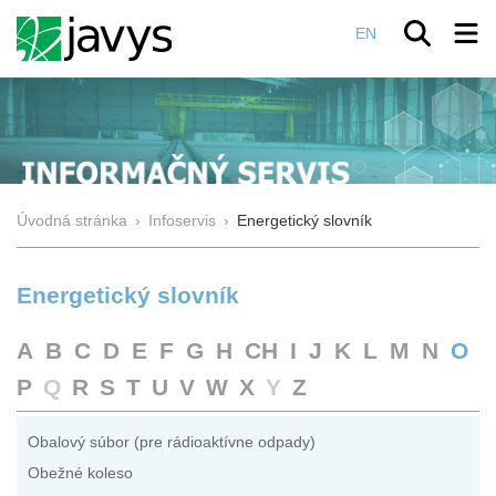
EN
Úvodná stránka
›
Infoservis
›
Energetický slovník
Energetický slovník
A
B
C
D
E
F
G
H
CH
I
J
K
L
M
N
O
P
Q
R
S
T
U
V
W
X
Y
Z
Obalový súbor (pre rádioaktívne odpady)
Obežné koleso