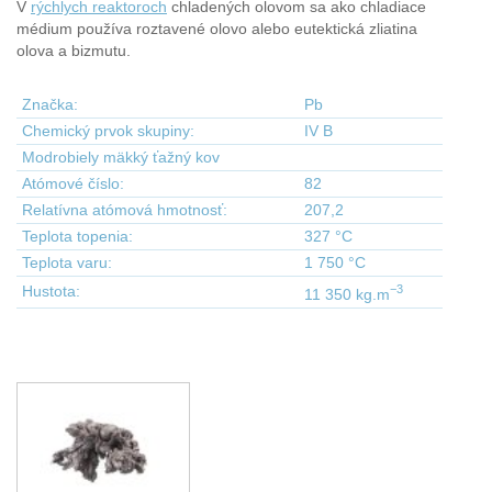
V
rýchlych reaktoroch
chladených olovom sa ako chladiace
médium používa roztavené olovo alebo eutektická zliatina
olova a bizmutu.
Značka:
Pb
Chemický prvok skupiny:
IV B
Modrobiely mäkký ťažný kov
Atómové číslo:
82
Relatívna atómová hmotnosť:
207,2
Teplota topenia:
327 °C
Teplota varu:
1 750 °C
−3
Hustota:
11 350 kg.m