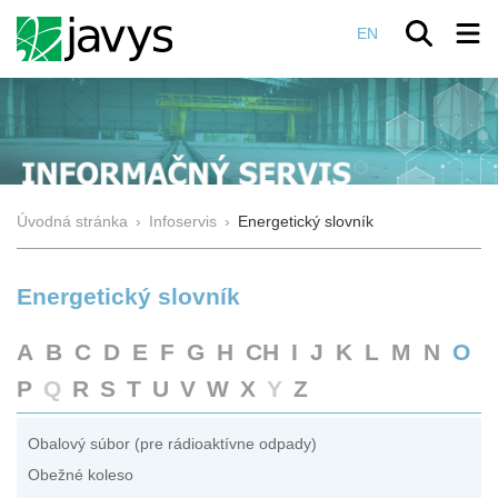
EN
Úvodná stránka
›
Infoservis
›
Energetický slovník
Energetický slovník
A
B
C
D
E
F
G
H
CH
I
J
K
L
M
N
O
P
Q
R
S
T
U
V
W
X
Y
Z
Obalový súbor (pre rádioaktívne odpady)
Obežné koleso