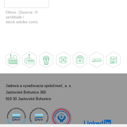
Olovo. (Source: ©
serikbaib /
stock.adobe.com)
Jadrová a vyraďovacia spoločnosť, a. s.
Jaslovské Bohunice 360
919 30 Jaslovské Bohunice