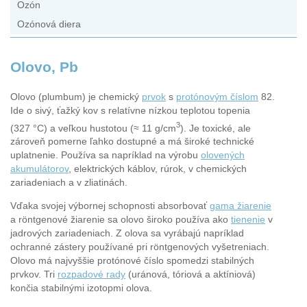
Ozón
Ozónová diera
Olovo, Pb
Olovo (plumbum) je chemický
prvok
s
protónovým číslom
82.
Ide o sivý, ťažký kov s relatívne nízkou teplotou topenia
3
(327 °C) a veľkou hustotou (≈ 11 g/cm
). Je toxické, ale
zároveň pomerne ľahko dostupné a má široké technické
uplatnenie. Používa sa napríklad na výrobu
olovených
akumulátorov
, elektrických káblov, rúrok, v chemických
zariadeniach a v zliatinách.
Vďaka svojej výbornej schopnosti absorbovať
gama žiarenie
a röntgenové žiarenie sa olovo široko používa ako
tienenie
v
jadrových zariadeniach. Z olova sa vyrábajú napríklad
ochranné zástery používané pri röntgenových vyšetreniach.
Olovo má najvyššie protónové číslo spomedzi stabilných
prvkov. Tri
rozpadové rady
(uránová, tóriová a aktíniová)
končia stabilnými izotopmi olova.