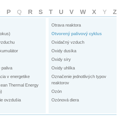
O
P
Q
R
S
T
U
V
W
X
Y
Z
Otrava reaktora
fokus)
Otvorený palivový cyklus
vzduchu
Oxidačný vzduch
kumulátor
Oxidy dusíka
Oxidy síry
 paliva
Oxidy uhlíka
cia v energetike
Označenie jednotlivých typov
reaktorov
ean Thermal Energy
n)
Ozón
ie ovzdušia
Ozónová diera