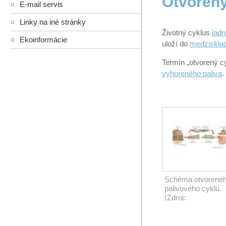
Otvorený
E-mail servis
Linky na iné stránky
Životný cyklus
jadr
Ekoinformácie
uloží do
medziskla
Termín „otvorený cy
vyhoreného paliva
.
Schéma otvorené
palivového cyklu.
(Zdroj:
EnergyEncycloped