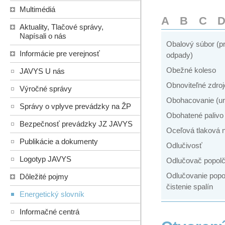
Multimédiá
A
B
C
Aktuality, Tlačové správy,
Napísali o nás
Obalový súbor (pr
Informácie pre verejnosť
odpady)
Obežné koleso
JAVYS U nás
Obnoviteľné zdroj
Výročné správy
Obohacovanie (ur
Správy o vplyve prevádzky na ŽP
Obohatené palivo
Bezpečnosť prevádzky JZ JAVYS
Oceľová tlaková 
Publikácie a dokumenty
Odlučivosť
Logotyp JAVYS
Odlučovač popol
Odlučovanie popo
Dôležité pojmy
čistenie spalín
Energetický slovník
Informačné centrá