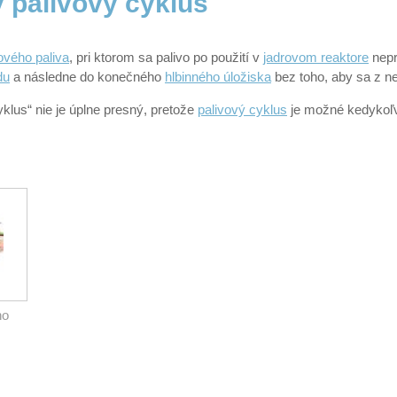
 palivový cyklus
ového paliva
, pri ktorom sa palivo po použití v
jadrovom reaktore
nepr
du
a následne do konečného
hlbinného úložiska
bez toho, aby sa z ne
klus“ nie je úplne presný, pretože
palivový cyklus
je možné kedykoľv
ho
ia.com)