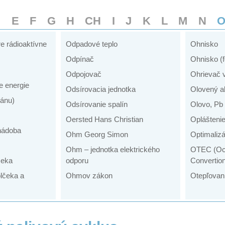
D
E
F
G
H
CH
I
J
K
L
M
N
e rádioaktívne
Odpadové teplo
Ohnisko
Odpínač
Ohnisko (
Odpojovač
Ohrievač 
e energie
Odsírovacia jednotka
Olovený a
ánu)
Odsírovanie spalín
Olovo, Pb
Oersted Hans Christian
Opláštenie
nádoba
Ohm Georg Simon
Optimalizá
Ohm – jednotka elektrického
OTEC (Oc
čeka
odporu
Convertio
lčeka a
Ohmov zákon
Otepľovan