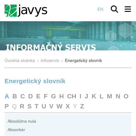
EN
Úvodná stránka
›
Infoservis
›
Energetický slovník
Energetický slovník
A
B
C
D
E
F
G
H
CH
I
J
K
L
M
N
O
P
Q
R
S
T
U
V
W
X
Y
Z
Absolútna nula
Absorbér