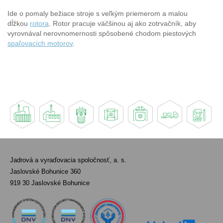
Ide o pomaly bežiace stroje s veľkým priemerom a malou
dĺžkou
rotora
. Rotor pracuje väčšinou aj ako zotrvačník, aby
vyrovnával nerovnomernosti spôsobené chodom piestových
spaľovacích motorov
.
Jadrová a vyraďovacia spoločnosť, a. s.
Jaslovské Bohunice 360
919 30 Jaslovské Bohunice