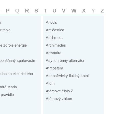
O
P
Q
R
S
T
U
V
W
X
Y
Z
r
Anóda
r tepla
Antičastica
Antihmota
ne zdroje energie
Archimedes
Armatúra
r poháňaný spaľovacím
Asynchrónny alternátor
Atmosféra
dnotka elektrického
Atmosférický fluidný kotol
Atóm
dré Maria
Atómové číslo Z
pravidlo
Atómový zákon