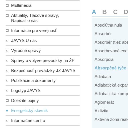
Multimédiá
A
B
C
Aktuality, Tlačové správy,
Napísali o nás
Absolútna nula
Informácie pre verejnosť
Absorbér
JAVYS U nás
Absorbér (tiež ab
Výročné správy
Absorbovaná ene
Absorpcia
Správy o vplyve prevádzky na ŽP
Absorpčné tyče
Bezpečnosť prevádzky JZ JAVYS
Adiabata
Publikácie a dokumenty
Adiabatická expa
Logotyp JAVYS
Adiabatická komp
Dôležité pojmy
Aglomerát
Energetický slovník
Aktivita
Aktívna zóna reak
Informačné centrá