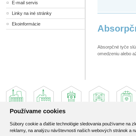
E-mail servis
Linky na iné stránky
Ekoinformácie
Absorpč
Absorpčné tyče slú
omedzeniu alebo a
Používame cookies
Súbory cookie a ďalšie technológie sledovania používame na zl
Jadrová a vyraďovacia spoločnosť, a. s.
reklamy, na analýzu návštevnosti našich webových stránok a na
Jaslovské Bohunice 360