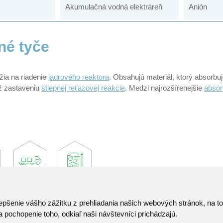
Akumulačná vodná elektráreň
Anión
né tyče
žia na riadenie
jadrového reaktora
. Obsahujú materiál, ktorý absorbu
ž zastaveniu
štiepnej reťazovej reakcie
. Medzi najrozšírenejšie
absor
epšenie vášho zážitku z prehliadania našich webových stránok, na 
Kontakt
 pochopenie toho, odkiaľ naši návštevníci prichádzajú.
Pozvánka do infocentra