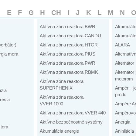
D
E
F
G
H
CH
I
J
K
L
M
N
Aktívna zóna reaktora BWR
Akumuláto
Aktívna zóna reaktora CANDU
Akumuláto
sorbátor)
Aktívna zóna reaktora HTGR
ALARA
rgia mora
Aktívna zóna reaktora PIUS
Alternatív
Aktívna zóna reaktora PWR
Alternátor
Aktívna zóna reaktora RBMK
Alternáto
motorom
Aktívna zóna reaktora
SUPERPHENIX
Ampér – je
nzia
prúdu
Aktívna zóna reaktora
resia
VVER 1000
Ampére An
Aktívna zóna reaktora VVER 440
Ampérovo 
Aktívne bezpečnostné systémy
Anergia
tora
Akumulácia energie
Anihilácia