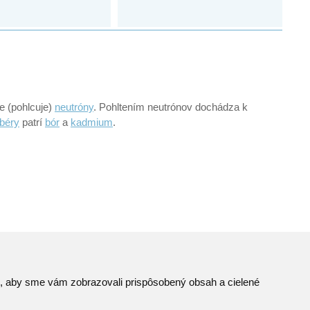
je (pohlcuje)
neutróny
. Pohltením neutrónov dochádza k
béry
patrí
bór
a
kadmium
.
to, aby sme vám zobrazovali prispôsobený obsah a cielené
Mapa stránok
© JAVYS.
RSS
Všetky práva vyhradené.