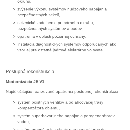
okruhu,
zvýšenie výkonu systémov núdzového napájania
bezpečnostných sekcií,
seizmické zodolnenie primárneho okruhu,
bezpečnostných systémov a budov,
opatrenia v oblasti požiarnej ochrany,
inštalácia diagnostických systémov odporúčaných ako
vzor aj pre ostatné jadrové elektrárne vo svete.
Postupná rekonštrukcia
Modernizácia JE V1
Najdôležitejšie realizované opatrenia postupnej rekonštrukcie
systém poistných ventilov a odľahčovacej trasy
kompenzátora objemu,
systém superhavarijného napájania parogenerátorov
vodou,
systém prepúšťacích staníc parogenerátorov do