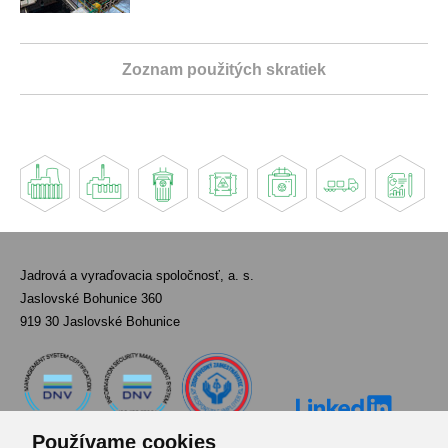
Zoznam použitých skratiek
Jadrová a vyraďovacia spoločnosť, a. s.
Jaslovské Bohunice 360
919 30 Jaslovské Bohunice
Používame cookies