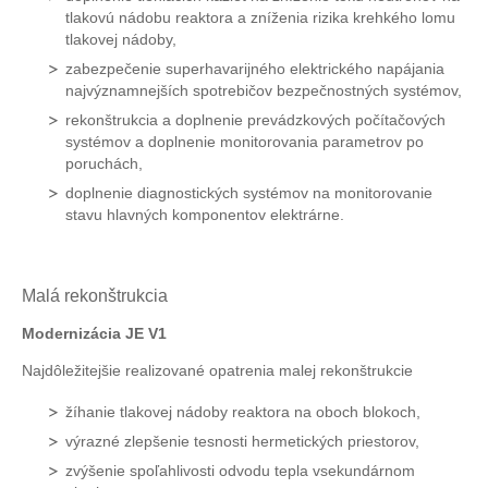
tlakovú nádobu reaktora a zníženia rizika krehkého lomu
tlakovej nádoby,
zabezpečenie superhavarijného elektrického napájania
najvýznamnejších spotrebičov bezpečnostných systémov,
rekonštrukcia a doplnenie prevádzkových počítačových
systémov a doplnenie monitorovania parametrov po
poruchách,
doplnenie diagnostických systémov na monitorovanie
stavu hlavných komponentov elektrárne.
Malá rekonštrukcia
Modernizácia JE V1
Najdôležitejšie realizované opatrenia malej rekonštrukcie
žíhanie tlakovej nádoby reaktora na oboch blokoch,
výrazné zlepšenie tesnosti hermetických priestorov,
zvýšenie spoľahlivosti odvodu tepla vsekundárnom