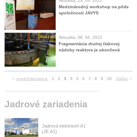
Aktualita, 25. 05. 2022
Medzinárodný workshop na pôde
spoločnosti JAVYS
Aktualita, 08. 04. 2022
Fragmentácia druhej tlakovej
nádoby reaktora je ukončená
<
predchádzajúca
1
.
2
.
3
.
4
.
5
.
6
.
7
.
8
.
9
.
10
ďalšia
>
Jadrové
zariadenia
Jadrová elektráreň A1
(JE A1)