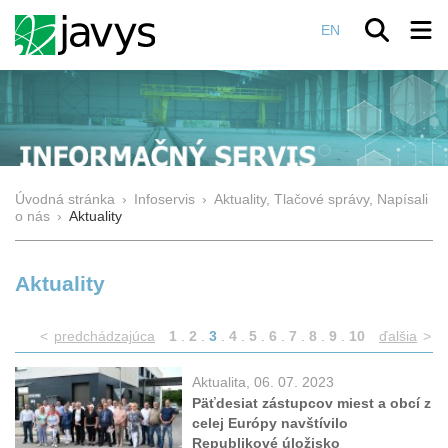
EN
Úvodná stránka
›
Infoservis
›
Aktuality, Tlačové správy, Napísali
o nás
›
Aktuality
Aktuality
<
predchádzajúca
1
.
2
.
3
.
4
.
5
.
6
.
7
.
8
.
9
.
10
ďalšia
>
Aktualita, 06. 07. 2023
Päťdesiat zástupcov miest a obcí z
celej Európy navštívilo
Republikové úložisko