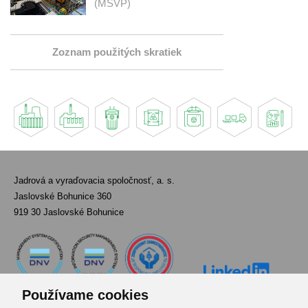
(MSVP)
Zoznam použitých skratiek
Jadrová a vyraďovacia spoločnosť, a. s.
Jaslovské Bohunice 360
919 30 Jaslovské Bohunice
Používame cookies