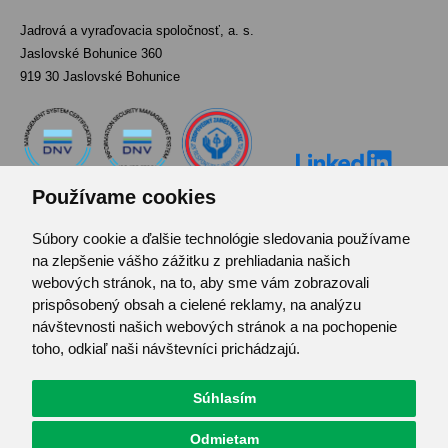
Jadrová a vyraďovacia spoločnosť, a. s.
Jaslovské Bohunice 360
919 30 Jaslovské Bohunice
Používame cookies
Súbory cookie a ďalšie technológie sledovania používame
Kontakt
na zlepšenie vášho zážitku z prehliadania našich
Pozvánka do infocentra
webových stránok, na to, aby sme vám zobrazovali
Zoznam použitých skratiek
prispôsobený obsah a cielené reklamy, na analýzu
návštevnosti našich webových stránok a na pochopenie
Mapa stránok
toho, odkiaľ naši návštevníci prichádzajú.
RSS
Ochrana osobných údajov
Centrum predvolieb cookies
Súhlasím
Odmietam
© JAVYS.