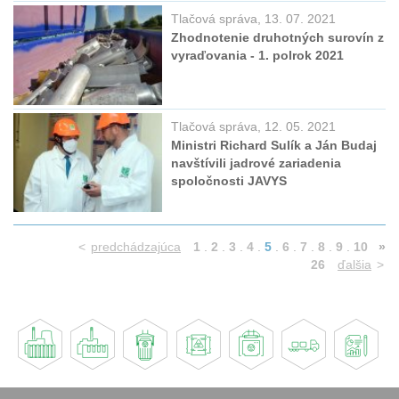
Tlačová správa, 13. 07. 2021
Zhodnotenie druhotných surovín z
vyraďovania - 1. polrok 2021
Tlačová správa, 12. 05. 2021
Ministri Richard Sulík a Ján Budaj
navštívili jadrové zariadenia
spoločnosti JAVYS
<
predchádzajúca
1
.
2
.
3
.
4
.
5
.
6
.
7
.
8
.
9
.
10
»
26
ďalšia
>