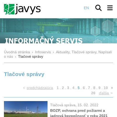
EN
Úvodná stránka
›
Infoservis
›
Aktuality, Tlačové správy, Napísali
o nás
›
Tlačové správy
Tlačové správy
<
predchádzajúca
1
.
2
.
3
.
4
.
5
.
6
.
7
.
8
.
9
.
10
»
26
ďalšia
>
Tlačová správa, 15. 02. 2022
BOZP, ochrana pred požiarmi a
jadrová bezpečnosť v roku 2021