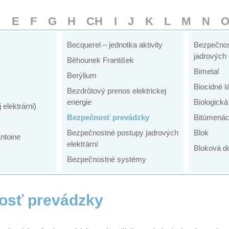
D
E
F
G
H
CH
I
J
K
L
M
N
Becquerel – jednotka aktivity
Bezpečno
jadrových 
Běhounek František
Bimetal
Berýlium
Biocidné l
Bezdrôtový prenos elektrickej
energie
Biologick
 elektrárni)
Bezpečnosť prevádzky
Bitúmenác
Bezpečnostné postupy jadrových
Blok
ntoine
elektrární
Bloková d
Bezpečnostné systémy
osť prevádzky