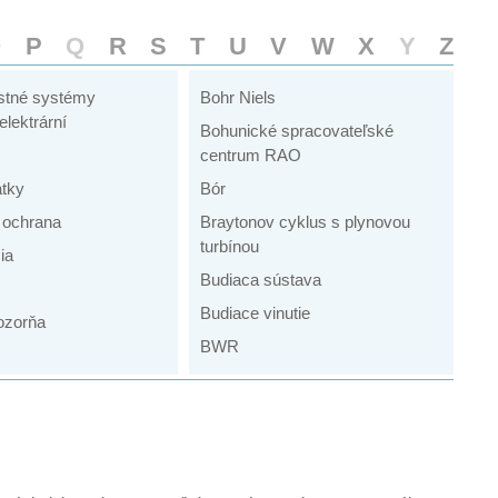
O
P
Q
R
S
T
U
V
W
X
Y
Z
stné systémy
Bohr Niels
elektrární
Bohunické spracovateľské
centrum RAO
átky
Bór
á ochrana
Braytonov cyklus s plynovou
turbínou
ia
Budiaca sústava
Budiace vinutie
ozorňa
BWR