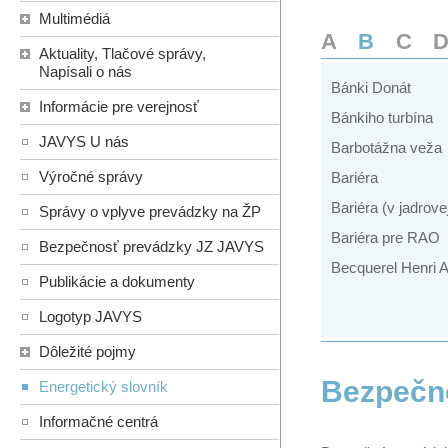
Multimédiá
A
B
C
Aktuality, Tlačové správy,
Napísali o nás
Bánki Donát
Informácie pre verejnosť
Bánkiho turbína
JAVYS U nás
Barbotážna veža
Výročné správy
Bariéra
Bariéra (v jadrovej
Správy o vplyve prevádzky na ŽP
Bariéra pre RAO
Bezpečnosť prevádzky JZ JAVYS
Becquerel Henri A
Publikácie a dokumenty
Logotyp JAVYS
Dôležité pojmy
Bezpečn
Energetický slovník
Informačné centrá