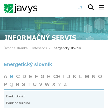
EN
Úvodná stránka
›
Infoservis
›
Energetický slovník
Energetický slovník
A
B
C
D
E
F
G
H
CH
I
J
K
L
M
N
O
P
Q
R
S
T
U
V
W
X
Y
Z
Bánki Donát
Bánkiho turbína