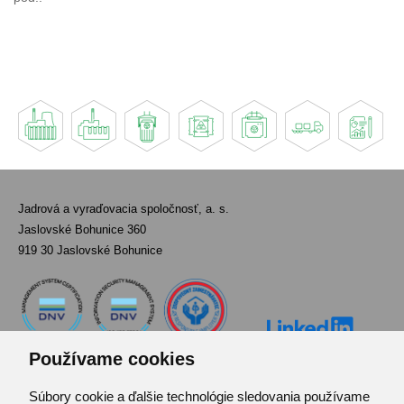
Jadrová a vyraďovacia spoločnosť, a. s.
Jaslovské Bohunice 360
919 30 Jaslovské Bohunice
Používame cookies
Súbory cookie a ďalšie technológie sledovania používame
Kontakt