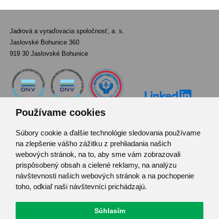
Jadrová a vyraďovacia spoločnosť, a. s.
Jaslovské Bohunice 360
919 30 Jaslovské Bohunice
Používame cookies
Súbory cookie a ďalšie technológie sledovania používame
Kontakt
na zlepšenie vášho zážitku z prehliadania našich
Pozvánka do infocentra
webových stránok, na to, aby sme vám zobrazovali
Zoznam použitých skratiek
prispôsobený obsah a cielené reklamy, na analýzu
návštevnosti našich webových stránok a na pochopenie
Mapa stránok
toho, odkiaľ naši návštevníci prichádzajú.
RSS
Ochrana osobných údajov
Súhlasím
Centrum predvolieb cookies