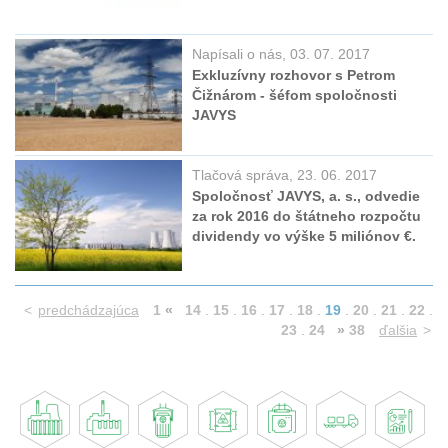
Napísali o nás, 03. 07. 2017
Exkluzívny rozhovor s Petrom
Čižnárom - šéfom spoločnosti
JAVYS
Tlačová správa, 23. 06. 2017
Spoločnosť JAVYS, a. s., odvedie
za rok 2016 do štátneho rozpočtu
dividendy vo výške 5 miliónov €.
<
predchádzajúca
1
«
14
.
15
.
16
.
17
.
18
.
19
.
20
.
21
.
22
.
23
.
24
»
38
ďalšia
>