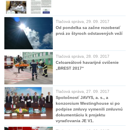
Tlačová správa, 29. 09. 2017
Od pondelka sa začne rozoberať
prvá zo štyroch odstavených veží
Tlačová správa, 28. 09. 2017
Celoareálové havarijné cvičenie
„BREST 2017“
Tlačová správa, 27. 09. 2017
Spoločnosť JAVYS, a. s., a
konzorcium Westinghouse si po
podpise zmluvy vymenili zmluvnú
dokumentáciu k projektu
vyraďovania JE V1.