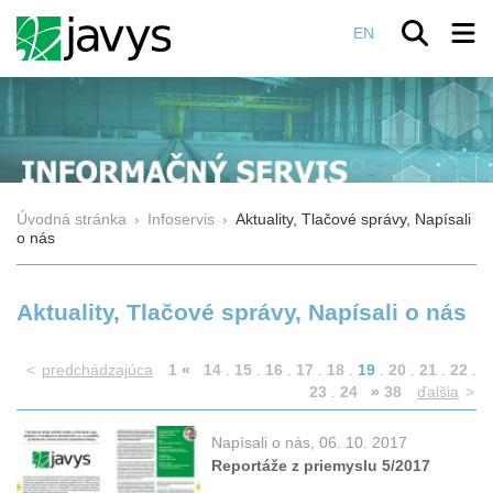
EN
Úvodná stránka
›
Infoservis
›
Aktuality, Tlačové správy, Napísali
o nás
Aktuality, Tlačové správy, Napísali o nás
<
predchádzajúca
1
«
14
.
15
.
16
.
17
.
18
.
19
.
20
.
21
.
22
.
23
.
24
»
38
ďalšia
>
Napísali o nás, 06. 10. 2017
Reportáže z priemyslu 5/2017