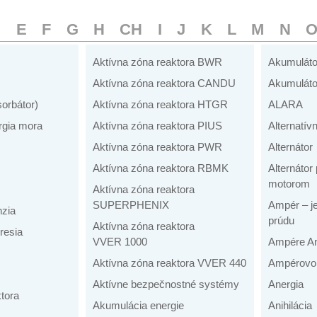
D
E
F
G
H
CH
I
J
K
L
M
N
Aktívna zóna reaktora BWR
Akumuláto
Aktívna zóna reaktora CANDU
Akumuláto
sorbátor)
Aktívna zóna reaktora HTGR
ALARA
rgia mora
Aktívna zóna reaktora PIUS
Alternatív
Aktívna zóna reaktora PWR
Alternátor
Aktívna zóna reaktora RBMK
Alternáto
motorom
Aktívna zóna reaktora
SUPERPHENIX
Ampér – je
nzia
prúdu
Aktívna zóna reaktora
resia
VVER 1000
Ampére An
Aktívna zóna reaktora VVER 440
Ampérovo 
Aktívne bezpečnostné systémy
Anergia
tora
Akumulácia energie
Anihilácia