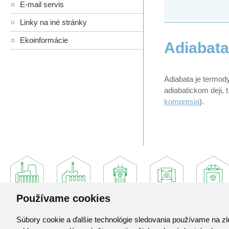
E-mail servis
Linky na iné stránky
Ekoinformácie
Adiabata
Adiabata je termod
adiabatickom deji, 
kompresia
).
Používame cookies
Súbory cookie a ďalšie technológie sledovania používame na zl
Jadrová a vyraďovacia spoločnosť, a. s.