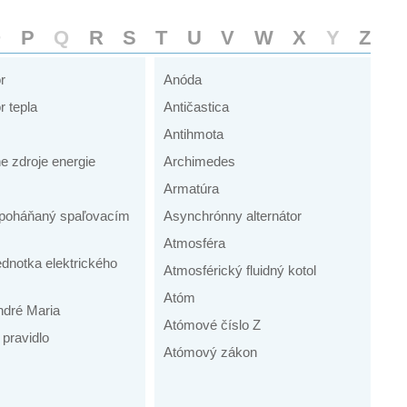
O
P
Q
R
S
T
U
V
W
X
Y
Z
r
Anóda
r tepla
Antičastica
Antihmota
ne zdroje energie
Archimedes
Armatúra
r poháňaný spaľovacím
Asynchrónny alternátor
Atmosféra
dnotka elektrického
Atmosférický fluidný kotol
Atóm
dré Maria
Atómové číslo Z
pravidlo
Atómový zákon