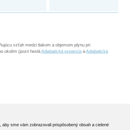
ňujúcu vzťah medzi tlakom a objemom plynu pri
ho okolím (pozri heslá
Adiabatická expanzia
a
Adiabatická
to, aby sme vám zobrazovali prispôsobený obsah a cielené
Mapa stránok
© JAVYS.