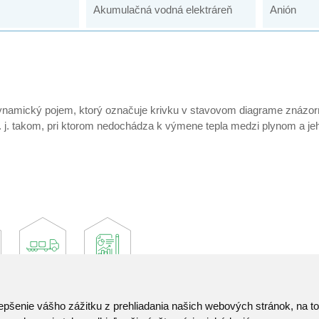
Akumulačná vodná elektráreň
Anión
ynamický pojem, ktorý označuje krivku v stavovom diagrame znázor
t. j. takom, pri ktorom nedochádza k výmene tepla medzi plynom a je
epšenie vášho zážitku z prehliadania našich webových stránok, na 
Kontakt