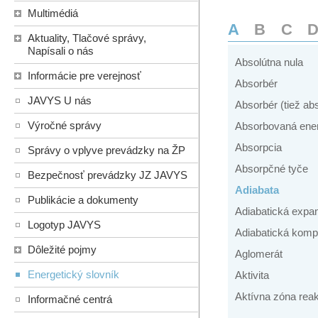
Multimédiá
A
B
C
Aktuality, Tlačové správy,
Napísali o nás
Absolútna nula
Informácie pre verejnosť
Absorbér
JAVYS U nás
Absorbér (tiež ab
Výročné správy
Absorbovaná ene
Absorpcia
Správy o vplyve prevádzky na ŽP
Absorpčné tyče
Bezpečnosť prevádzky JZ JAVYS
Adiabata
Publikácie a dokumenty
Adiabatická expa
Logotyp JAVYS
Adiabatická komp
Dôležité pojmy
Aglomerát
Energetický slovník
Aktivita
Aktívna zóna reak
Informačné centrá