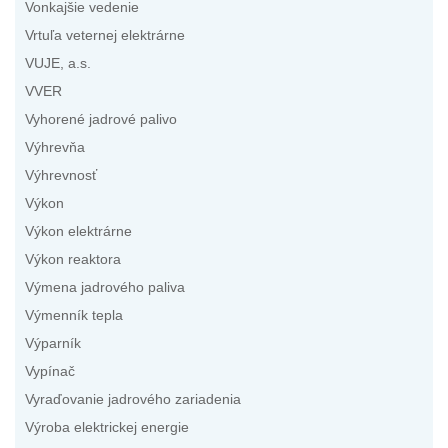
Vonkajšie vedenie
Vrtuľa veternej elektrárne
VUJE, a.s.
VVER
Vyhorené jadrové palivo
Výhrevňa
Výhrevnosť
Výkon
Výkon elektrárne
Výkon reaktora
Výmena jadrového paliva
Výmenník tepla
Výparník
Vypínač
Vyraďovanie jadrového zariadenia
Výroba elektrickej energie