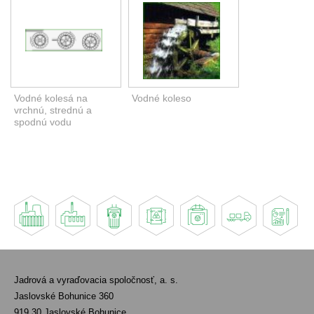
Vodné kolesá na
Vodné koleso
vrchnú, strednú a
spodnú vodu
Jadrová a vyraďovacia spoločnosť, a. s.
Jaslovské Bohunice 360
919 30 Jaslovské Bohunice