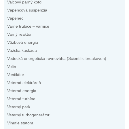
Valcový parný kotol
Vápencová suspenzia
Vápenec
Varné trubice – varnice
Varný reaktor
Väzbová energia
Vážska kaskáda
Vedecká energetická rovnováha (Scientific breakeven)
Velín
Ventilátor
Veterná elektráreň
Veterná energia
Veterná turbína
Veterný park
Veterný turbogenerátor
Vinutie statora