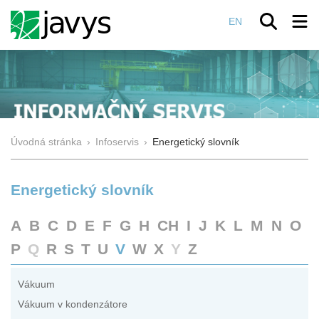
EN
Úvodná stránka
›
Infoservis
›
Energetický slovník
Energetický slovník
A
B
C
D
E
F
G
H
CH
I
J
K
L
M
N
O
P
Q
R
S
T
U
V
W
X
Y
Z
Vákuum
Vákuum v kondenzátore