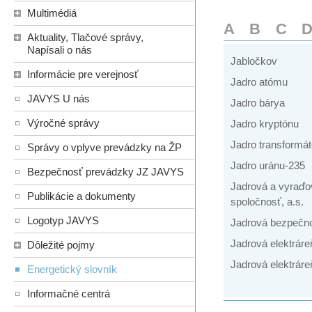
Multimédiá
A
B
C
Aktuality, Tlačové správy,
Napísali o nás
Jabločkov
Informácie pre verejnosť
Jadro atómu
JAVYS U nás
Jadro bárya
Výročné správy
Jadro kryptónu
Jadro transformát
Správy o vplyve prevádzky na ŽP
Jadro uránu-235
Bezpečnosť prevádzky JZ JAVYS
Jadrová a vyraďo
Publikácie a dokumenty
spoločnosť, a.s.
Logotyp JAVYS
Jadrová bezpečn
Jadrová elektráre
Dôležité pojmy
Jadrová elektráre
Energetický slovník
Informačné centrá