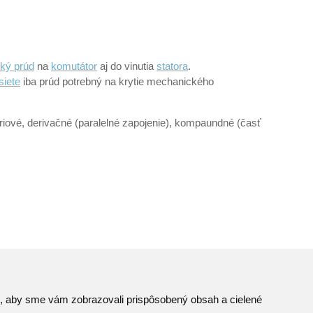
cký prúd
na
komutátor
aj do vinutia
statora
.
siete
iba prúd potrebný na krytie mechanického
iové, derivačné (paralelné zapojenie), kompaundné (časť
to, aby sme vám zobrazovali prispôsobený obsah a cielené
Mapa stránok
© JAVYS.