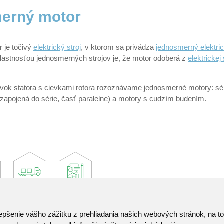
erný motor
 je točivý
elektrický stroj
, v ktorom sa privádza
jednosmerný elektri
vlastnosťou jednosmerných strojov je, že motor odoberá z
elektrickej 
evok statora s cievkami rotora rozoznávame jednosmerné motory: sér
 zapojená do série, časť paralelne) a motory s cudzím budením.
epšenie vášho zážitku z prehliadania našich webových stránok, na 
Kontakt