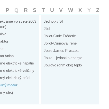
O
P
Q
R
S
T
U
V
W
X
Y
Z
ektrárne vo svete 2003
Jednotky SI
ýkon)
Jód
livo
Joliot-Curie Fréderic
eaktor
Joliot-Curieová Irene
kon
Joule James Prescott
fan Anián
Joule – jednotka energie
né elektrické napätie
Joulovo (ohmické) teplo
é elektrické veličiny
ný elektrický prúd
rný motor
ný stroj