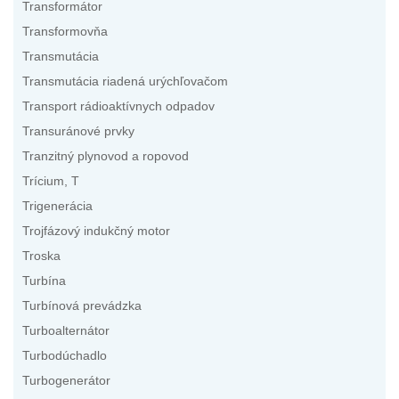
Transformátor
Transformovňa
Transmutácia
Transmutácia riadená urýchľovačom
Transport rádioaktívnych odpadov
Transuránové prvky
Tranzitný plynovod a ropovod
Trícium, T
Trigenerácia
Trojfázový indukčný motor
Troska
Turbína
Turbínová prevádzka
Turboalternátor
Turbodúchadlo
Turbogenerátor