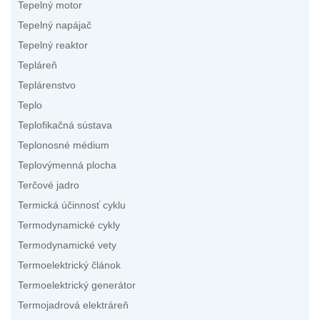
Tepelný motor
Tepelný napájač
Tepelný reaktor
Tepláreň
Teplárenstvo
Teplo
Teplofikačná sústava
Teplonosné médium
Teplovýmenná plocha
Terčové jadro
Termická účinnosť cyklu
Termodynamické cykly
Termodynamické vety
Termoelektrický článok
Termoelektrický generátor
Termojadrová elektráreň