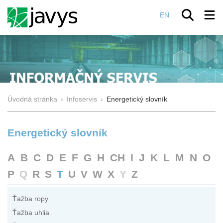
EN
Úvodná stránka
›
Infoservis
›
Energetický slovník
Energetický slovník
A
B
C
D
E
F
G
H
CH
I
J
K
L
M
N
O
P
Q
R
S
T
U
V
W
X
Y
Z
Ťažba ropy
Ťažba uhlia