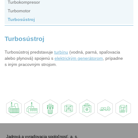
Turbokompresor
Turbomotor
Turbosústroj
Turbosústroj
Turbosústroj predstavuje
turbínu
(vodná, parná, spaľovacia
alebo plynová) spojenú s
elektrickým generátorom
, prípadne
s iným pracovným strojom.
Jadrová a vyraďovacia spoločnosť, a. s.