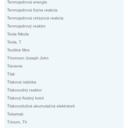
Termojadrová energia
Termojadrová fúzna reakcia
Termojadrová reťazová reakcia
Termojadrový reaktor
Tesla Nikola
Tesla, T
Textilné filtre
Thomson Joseph John
Tienenie
Tlak
Tlaková nádoba
Tlakovodný reaktor
Tlakový fluidný kotol
Tlakovzdušná akumulačná elektráreň
Tokamak
Tórium, Th