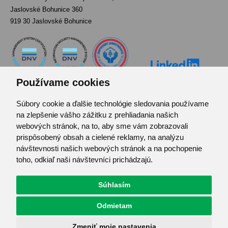
Jaslovské Bohunice 360
919 30 Jaslovské Bohunice
Používame cookies
Súbory cookie a ďalšie technológie sledovania používame
Kontakt
na zlepšenie vášho zážitku z prehliadania našich
Pozvánka do infocentra
webových stránok, na to, aby sme vám zobrazovali
Zoznam použitých skratiek
prispôsobený obsah a cielené reklamy, na analýzu
návštevnosti našich webových stránok a na pochopenie
Mapa stránok
toho, odkiaľ naši návštevníci prichádzajú.
RSS
Ochrana osobných údajov
Súhlasím
Centrum predvolieb cookies
Odmietam
© JAVYS.
Všetky práva vyhradené.
Zmeniť moje nastavenia