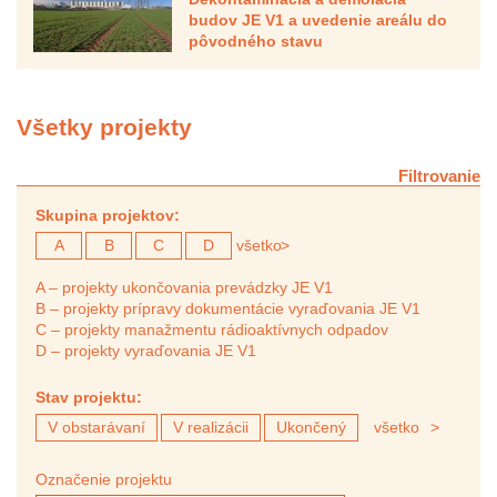
budov JE V1 a uvedenie areálu do
pôvodného stavu
Všetky projekty
Filtrovanie
Skupina projektov:
A
B
C
D
všetko
>
A – projekty ukončovania prevádzky JE V1
B – projekty prípravy dokumentácie vyraďovania JE V1
C – projekty manažmentu rádioaktívnych odpadov
D – projekty vyraďovania JE V1
Stav projektu:
V obstarávaní
V realizácii
Ukončený
všetko
>
Označenie projektu