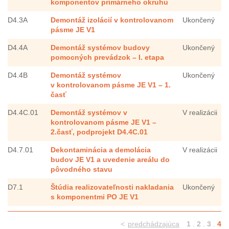
komponentov primárneho okruhu
D4.3A
Demontáž izolácií v kontrolovanom
Ukončený
pásme JE V1
D4.4A
Demontáž systémov budovy
Ukončený
pomocných prevádzok – I. etapa
D4.4B
Demontáž systémov
Ukončený
v kontrolovanom pásme JE V1 – 1.
časť
D4.4C.01
Demontáž systémov v
V realizácii
kontrolovanom pásme JE V1 –
2.časť, podprojekt D4.4C.01
D4.7.01
Dekontaminácia a demolácia
V realizácii
budov JE V1 a uvedenie areálu do
pôvodného stavu
D7.1
Štúdia realizovateľnosti nakladania
Ukončený
s komponentmi PO JE V1
<
predchádzajúca
1
.
2
.
3
.
4