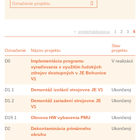
<
predchádzajúca
1
.
2
.
3
.
4
Stav
Označenie
Názov projektu
projektu
D0
Implementácia programu
V realizácii
vyraďovania s využitím ľudských
zdrojov dostupných v JE Bohunice
V1
D1.1
Demontáž izolácií strojovne JE V1
Ukončený
D1.2
Demontáž zariadení strojovne JE
Ukončený
V1
D19.1
Obnova HW vybavenia PMU
Ukončený
D2
Dekontaminácia primárneho
Ukončený
okruhu