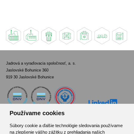
Jadrová a vyraďovacia spoločnosť, a. s.
Jaslovské Bohunice 360
919 30 Jaslovské Bohunice
Používame cookies
Súbory cookie a ďalšie technológie sledovania používame
Kontakt
na zlepšenie vášho zážitku z prehliadania našich
Pozvánka do infocentra