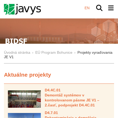
EN
Úvodná stránka
›
EÚ Program Bohunice
›
Projekty vyraďovania
JE V1
Aktuálne projekty
D4.4C.01
Demontáž systémov v
kontrolovanom pásme JE V1 –
2.časť, podprojekt D4.4C.01
D4.7.01
Dekontaminácia a demolácia