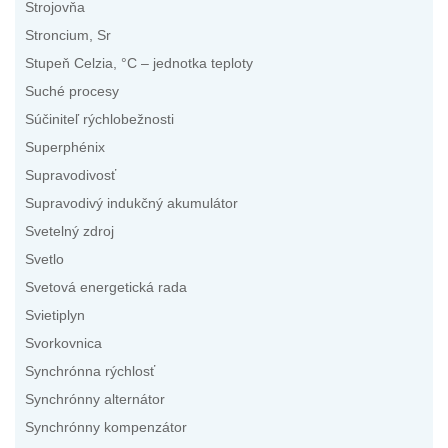
Strojovňa
Stroncium, Sr
Stupeň Celzia, °C – jednotka teploty
Suché procesy
Súčiniteľ rýchlobežnosti
Superphénix
Supravodivosť
Supravodivý indukčný akumulátor
Svetelný zdroj
Svetlo
Svetová energetická rada
Svietiplyn
Svorkovnica
Synchrónna rýchlosť
Synchrónny alternátor
Synchrónny kompenzátor