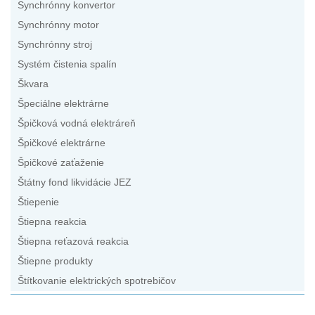
Synchrónny konvertor
Synchrónny motor
Synchrónny stroj
Systém čistenia spalín
Škvara
Špeciálne elektrárne
Špičková vodná elektráreň
Špičkové elektrárne
Špičkové zaťaženie
Štátny fond likvidácie JEZ
Štiepenie
Štiepna reakcia
Štiepna reťazová reakcia
Štiepne produkty
Štítkovanie elektrických spotrebičov