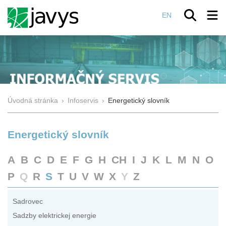
EN
Úvodná stránka
›
Infoservis
›
Energetický slovník
Energetický slovník
A
B
C
D
E
F
G
H
CH
I
J
K
L
M
N
O
P
Q
R
S
T
U
V
W
X
Y
Z
Sadrovec
Sadzby elektrickej energie