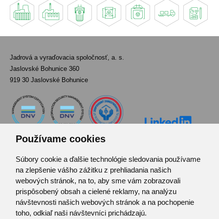
Jadrová a vyraďovacia spoločnosť, a. s.
Jaslovské Bohunice 360
919 30 Jaslovské Bohunice
Používame cookies
Súbory cookie a ďalšie technológie sledovania používame
Kontakt
na zlepšenie vášho zážitku z prehliadania našich
Pozvánka do infocentra
webových stránok, na to, aby sme vám zobrazovali
Zoznam použitých skratiek
prispôsobený obsah a cielené reklamy, na analýzu
návštevnosti našich webových stránok a na pochopenie
Mapa stránok
toho, odkiaľ naši návštevníci prichádzajú.
RSS