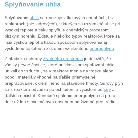
Splyňovanie uhlia
Splyňovanie
uhlia
sa realizuje v tlakových nádobách, tzv.
reaktoroch (nie jadrových!), v ktorých sa rozomleté uhlie pri
vysokej teplote a tlaku splyňuje chemickým procesom
blízkym horeniu. Existuje niekoľko typov reaktorov, ktoré sa
líšia výškou teplôt a tlakov, spôsobom splyňovania aj
výslednou teplotou a zložením vzniknutého
energoplynu
.
Z hľadiska ochrany
životného prostredia
je dôležité, že
všetky pevné častice, ktoré pri klasickom spaľovaní uhlia
unikali do vzduchu, sa v reaktore menia na trosku alebo
popol, materiály vhodné na ďalšie priemyselné
prepracovanie, okrem iného na stavebné hmoty. Surový plyn
sa z reaktora odvádza po ochladení a vyčistení od
síry
a
ďalších nečistôt. Konečné spálenie energoplynu sa preto
deje už len s minimálnym dosahom na životné prostredie.