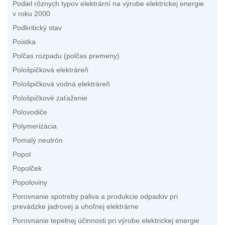
Podiel rôznych typov elektrární na výrobe elektrickej energie
v roku 2000
Podkritický stav
Poistka
Polčas rozpadu (polčas premeny)
Pološpičková elektráreň
Pološpičková vodná elektráreň
Pološpičkové zaťaženie
Polovodiče
Polymerizácia
Pomalý neutrón
Popol
Popolček
Popoloviny
Porovnanie spotreby paliva a produkcie odpadov pri
prevádzke jadrovej a uhoľnej elektrárne
Porovnanie tepelnej účinnosti pri výrobe elektrickej energie