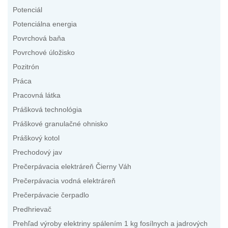
Potenciál
Potenciálna energia
Povrchová baňa
Povrchové úložisko
Pozitrón
Práca
Pracovná látka
Prášková technológia
Práškové granulačné ohnisko
Práškový kotol
Prechodový jav
Prečerpávacia elektráreň Čierny Váh
Prečerpávacia vodná elektráreň
Prečerpávacie čerpadlo
Predhrievač
Prehľad výroby elektriny spálením 1 kg fosílnych a jadrových