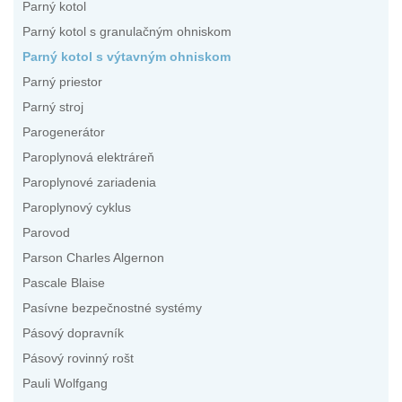
Parný kotol
Parný kotol s granulačným ohniskom
Parný kotol s výtavným ohniskom
Parný priestor
Parný stroj
Parogenerátor
Paroplynová elektráreň
Paroplynové zariadenia
Paroplynový cyklus
Parovod
Parson Charles Algernon
Pascale Blaise
Pasívne bezpečnostné systémy
Pásový dopravník
Pásový rovinný rošt
Pauli Wolfgang