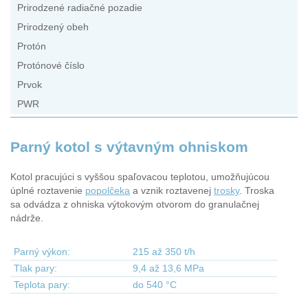
Prirodzené radiačné pozadie
Prirodzený obeh
Protón
Protónové číslo
Prvok
PWR
Parný kotol s výtavným ohniskom
Kotol pracujúci s vyššou spaľovacou teplotou, umožňujúcou
úplné roztavenie
popolčeka
a vznik roztavenej
trosky
. Troska
sa odvádza z ohniska výtokovým otvorom do granulačnej
nádrže.
Parný výkon:
215 až 350 t/h
Tlak pary:
9,4 až 13,6 MPa
Teplota pary:
do 540 °C