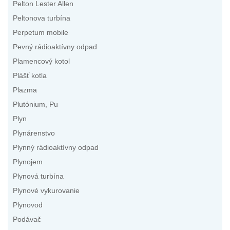
Pelton Lester Allen
Peltonova turbína
Perpetum mobile
Pevný rádioaktívny odpad
Plamencový kotol
Plášť kotla
Plazma
Plutónium, Pu
Plyn
Plynárenstvo
Plynný rádioaktívny odpad
Plynojem
Plynová turbína
Plynové vykurovanie
Plynovod
Podávač