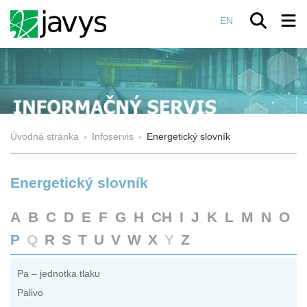
EN
Úvodná stránka
›
Infoservis
›
Energetický slovník
Energetický slovník
A
B
C
D
E
F
G
H
CH
I
J
K
L
M
N
O
P
Q
R
S
T
U
V
W
X
Y
Z
Pa – jednotka tlaku
Palivo