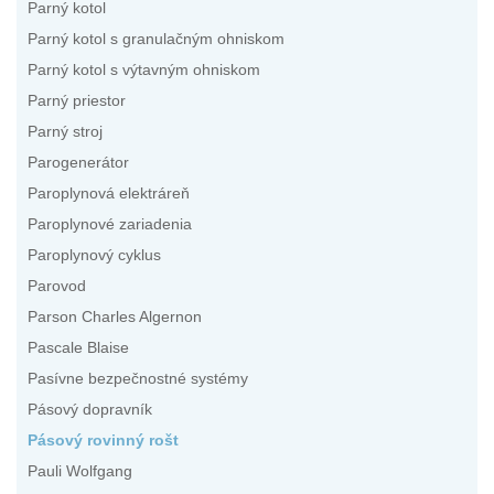
Parný kotol
Parný kotol s granulačným ohniskom
Parný kotol s výtavným ohniskom
Parný priestor
Parný stroj
Parogenerátor
Paroplynová elektráreň
Paroplynové zariadenia
Paroplynový cyklus
Parovod
Parson Charles Algernon
Pascale Blaise
Pasívne bezpečnostné systémy
Pásový dopravník
Pásový rovinný rošt
Pauli Wolfgang