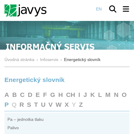
EN
Úvodná stránka
›
Infoservis
›
Energetický slovník
Energetický slovník
A
B
C
D
E
F
G
H
CH
I
J
K
L
M
N
O
P
Q
R
S
T
U
V
W
X
Y
Z
Pa – jednotka tlaku
Palivo