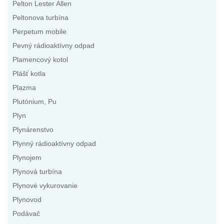
Pelton Lester Allen
Peltonova turbína
Perpetum mobile
Pevný rádioaktívny odpad
Plamencový kotol
Plášť kotla
Plazma
Plutónium, Pu
Plyn
Plynárenstvo
Plynný rádioaktívny odpad
Plynojem
Plynová turbína
Plynové vykurovanie
Plynovod
Podávač