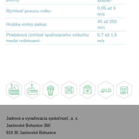
MW/m
0,05 až 6
Rýchlosť posunu roštu:
m/s
40 až 250
Hrúbka vrstvy paliva:
mm
Prietoková rýchlosť spaľovacieho vzduchu
0,7 až 1,6
medzi roštnicami:
m/s
Jadrová a vyraďovacia spoločnosť, a. s.
Jaslovské Bohunice 360
919 30 Jaslovské Bohunice