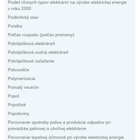
Podiel rôznych typov elektrární na výrobe elektrickej energie
v roku 2000
Podkritický stav
Poistka
Polčas rozpadu (polčas premeny)
Pološpičková elektráreň
Pološpičková vodná elektráreň
Pološpičkové zaťaženie
Polovodiče
Polymerizácia
Pomalý neutrón
Popol
Popolček
Popoloviny
Porovnanie spotreby paliva a produkcie odpadov pri
prevádzke jadrovej a uhoľnej elektrárne
Porovnanie tepelnej účinnosti pri výrobe elektrickej energie