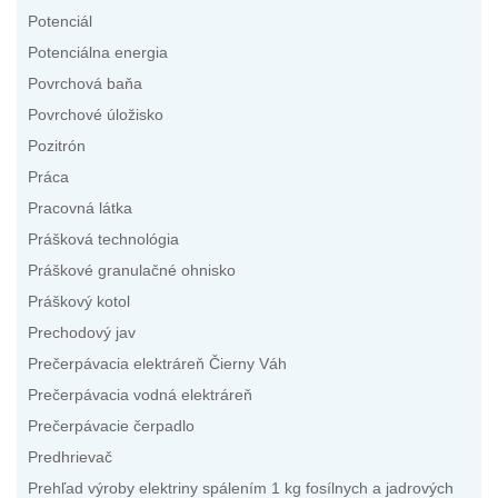
Potenciál
Potenciálna energia
Povrchová baňa
Povrchové úložisko
Pozitrón
Práca
Pracovná látka
Prášková technológia
Práškové granulačné ohnisko
Práškový kotol
Prechodový jav
Prečerpávacia elektráreň Čierny Váh
Prečerpávacia vodná elektráreň
Prečerpávacie čerpadlo
Predhrievač
Prehľad výroby elektriny spálením 1 kg fosílnych a jadrových