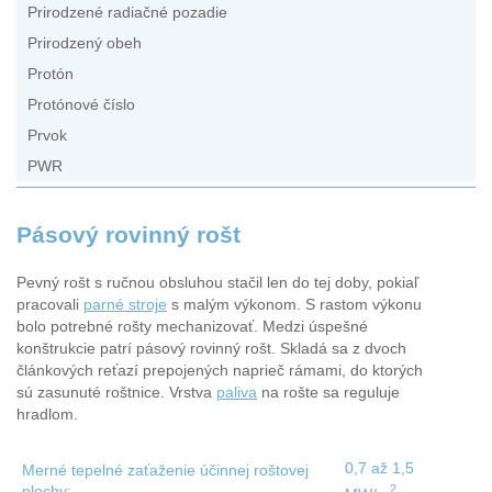
Prirodzené radiačné pozadie
Prirodzený obeh
Protón
Protónové číslo
Prvok
PWR
Pásový rovinný rošt
Pevný rošt s ručnou obsluhou stačil len do tej doby, pokiaľ
pracovali
parné stroje
s malým výkonom. S rastom výkonu
bolo potrebné rošty mechanizovať. Medzi úspešné
konštrukcie patrí pásový rovinný rošt. Skladá sa z dvoch
článkových reťazí prepojených naprieč rámami, do ktorých
sú zasunuté roštnice. Vrstva
paliva
na rošte sa reguluje
hradlom.
0,7 až 1,5
Merné tepelné zaťaženie účinnej roštovej
2
plochy: