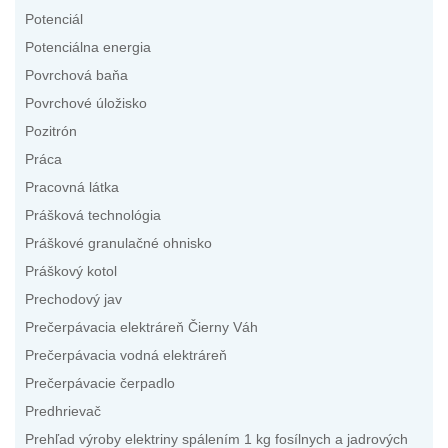
Potenciál
Potenciálna energia
Povrchová baňa
Povrchové úložisko
Pozitrón
Práca
Pracovná látka
Prášková technológia
Práškové granulačné ohnisko
Práškový kotol
Prechodový jav
Prečerpávacia elektráreň Čierny Váh
Prečerpávacia vodná elektráreň
Prečerpávacie čerpadlo
Predhrievač
Prehľad výroby elektriny spálením 1 kg fosílnych a jadrových