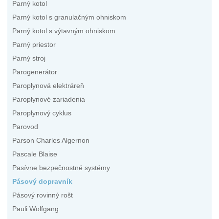
Parný kotol
Parný kotol s granulačným ohniskom
Parný kotol s výtavným ohniskom
Parný priestor
Parný stroj
Parogenerátor
Paroplynová elektráreň
Paroplynové zariadenia
Paroplynový cyklus
Parovod
Parson Charles Algernon
Pascale Blaise
Pasívne bezpečnostné systémy
Pásový dopravník
Pásový rovinný rošt
Pauli Wolfgang