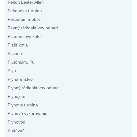
Pelton Lester Allen
Peltonova turbína
Perpetum mobile
Pevný rádioaktívny odpad
Plamencový kotol
Plášť kotla
Plazma
Plutónium, Pu
Plyn
Plynárenstvo
Plynný rádioaktívny odpad
Plynojem
Plynová turbína
Plynové vykurovanie
Plynovod
Podávač