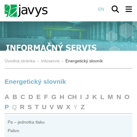
EN
Úvodná stránka
›
Infoservis
›
Energetický slovník
Energetický slovník
A
B
C
D
E
F
G
H
CH
I
J
K
L
M
N
O
P
Q
R
S
T
U
V
W
X
Y
Z
Pa – jednotka tlaku
Palivo