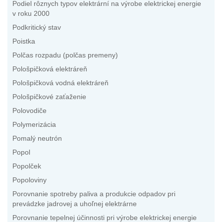
Podiel rôznych typov elektrární na výrobe elektrickej energie
v roku 2000
Podkritický stav
Poistka
Polčas rozpadu (polčas premeny)
Pološpičková elektráreň
Pološpičková vodná elektráreň
Pološpičkové zaťaženie
Polovodiče
Polymerizácia
Pomalý neutrón
Popol
Popolček
Popoloviny
Porovnanie spotreby paliva a produkcie odpadov pri
prevádzke jadrovej a uhoľnej elektrárne
Porovnanie tepelnej účinnosti pri výrobe elektrickej energie