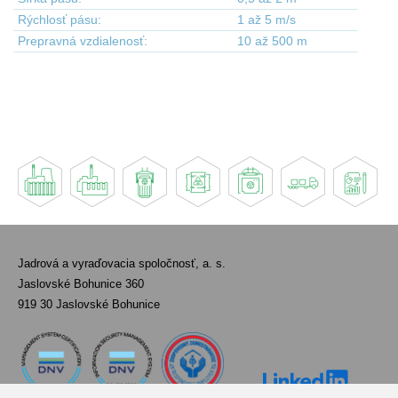
Rýchlosť pásu:
1 až 5 m/s
Prepravná vzdialenosť:
10 až 500 m
Jadrová a vyraďovacia spoločnosť, a. s.
Jaslovské Bohunice 360
919 30 Jaslovské Bohunice