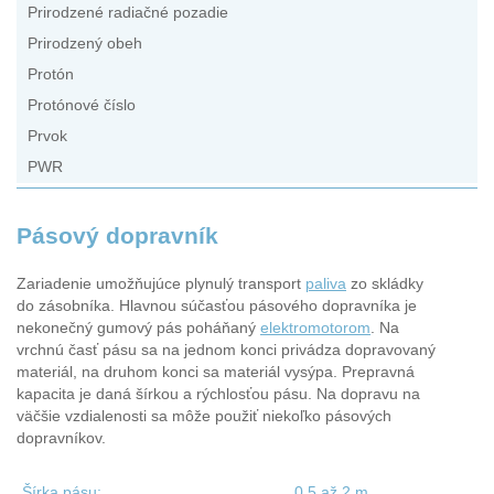
Prirodzené radiačné pozadie
Prirodzený obeh
Protón
Protónové číslo
Prvok
PWR
Pásový dopravník
Zariadenie umožňujúce plynulý transport
paliva
zo skládky
do zásobníka. Hlavnou súčasťou pásového dopravníka je
nekonečný gumový pás poháňaný
elektromotorom
. Na
vrchnú časť pásu sa na jednom konci privádza dopravovaný
materiál, na druhom konci sa materiál vysýpa. Prepravná
kapacita je daná šírkou a rýchlosťou pásu. Na dopravu na
väčšie vzdialenosti sa môže použiť niekoľko pásových
dopravníkov.
Šírka pásu:
0,5 až 2 m