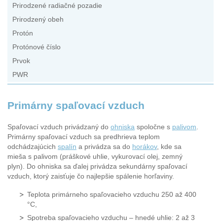
Prirodzené radiačné pozadie
Prirodzený obeh
Protón
Protónové číslo
Prvok
PWR
Primárny spaľovací vzduch
Spaľovací vzduch privádzaný do
ohniska
spoločne s
palivom
.
Primárny spaľovací vzduch sa predhrieva teplom
odchádzajúcich
spalín
a privádza sa do
horákov
, kde sa
mieša s palivom (práškové uhlie, vykurovací olej, zemný
plyn). Do ohniska sa ďalej privádza sekundárny spaľovací
vzduch, ktorý zaisťuje čo najlepšie spálenie horľaviny.
Teplota primárneho spaľovacieho vzduchu 250 až 400
°C,
Spotreba spaľovacieho vzduchu – hnedé uhlie: 2 až 3