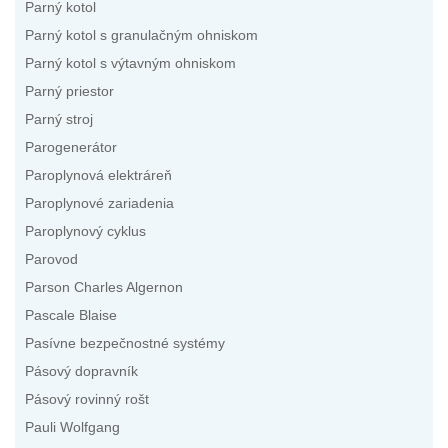
Parný kotol
Parný kotol s granulačným ohniskom
Parný kotol s výtavným ohniskom
Parný priestor
Parný stroj
Parogenerátor
Paroplynová elektráreň
Paroplynové zariadenia
Paroplynový cyklus
Parovod
Parson Charles Algernon
Pascale Blaise
Pasívne bezpečnostné systémy
Pásový dopravník
Pásový rovinný rošt
Pauli Wolfgang