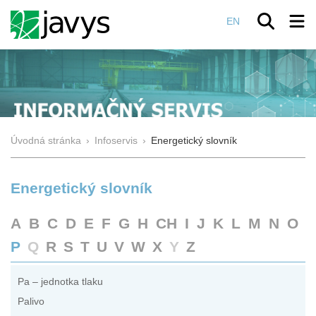
EN
Úvodná stránka
›
Infoservis
›
Energetický slovník
Energetický slovník
A
B
C
D
E
F
G
H
CH
I
J
K
L
M
N
O
P
Q
R
S
T
U
V
W
X
Y
Z
Pa – jednotka tlaku
Palivo