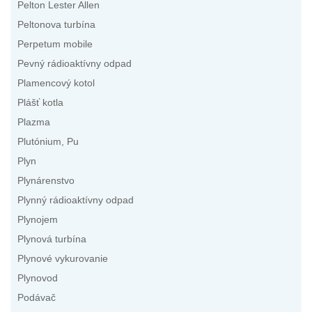
Pelton Lester Allen
Peltonova turbína
Perpetum mobile
Pevný rádioaktívny odpad
Plamencový kotol
Plášť kotla
Plazma
Plutónium, Pu
Plyn
Plynárenstvo
Plynný rádioaktívny odpad
Plynojem
Plynová turbína
Plynové vykurovanie
Plynovod
Podávač