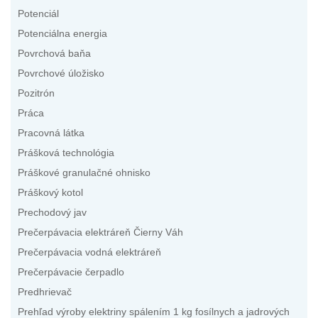
Potenciál
Potenciálna energia
Povrchová baňa
Povrchové úložisko
Pozitrón
Práca
Pracovná látka
Prášková technológia
Práškové granulačné ohnisko
Práškový kotol
Prechodový jav
Prečerpávacia elektráreň Čierny Váh
Prečerpávacia vodná elektráreň
Prečerpávacie čerpadlo
Predhrievač
Prehľad výroby elektriny spálením 1 kg fosílnych a jadrových