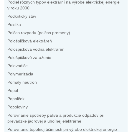
Podiel rôznych typov elektrární na výrobe elektrickej energie
v roku 2000
Podkritický stav
Poistka
Polčas rozpadu (polčas premeny)
Pološpičková elektráreň
Pološpičková vodná elektráreň
Pološpičkové zaťaženie
Polovodiče
Polymerizácia
Pomalý neutrón
Popol
Popolček
Popoloviny
Porovnanie spotreby paliva a produkcie odpadov pri
prevádzke jadrovej a uhoľnej elektrárne
Porovnanie tepelnej účinnosti pri výrobe elektrickej energie