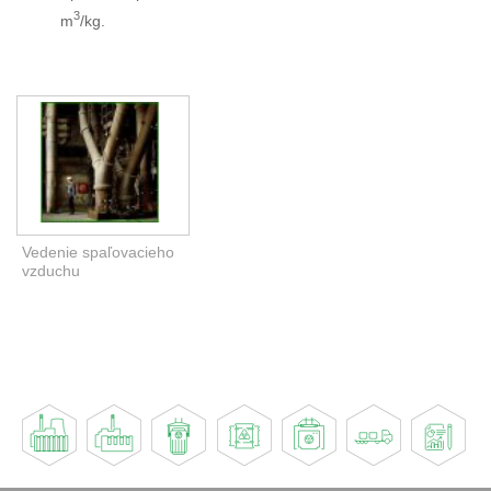
3
m
/kg.
Vedenie spaľovacieho
vzduchu