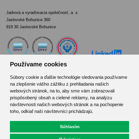
Jadrová a vyraďovacia spoločnosť, a. s.
Jaslovské Bohunice 360
919 30 Jaslovské Bohunice
Používame cookies
Súbory cookie a ďalšie technológie sledovania používame
Kontakt
na zlepšenie vášho zážitku z prehliadania našich
Pozvánka do infocentra
webových stránok, na to, aby sme vám zobrazovali
Zoznam použitých skratiek
prispôsobený obsah a cielené reklamy, na analýzu
návštevnosti našich webových stránok a na pochopenie
Mapa stránok
toho, odkiaľ naši návštevníci prichádzajú.
RSS
Ochrana osobných údajov
Súhlasím
Centrum predvolieb cookies