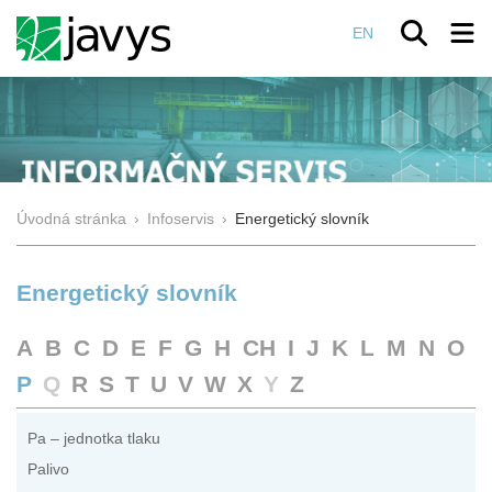
EN
Úvodná stránka
›
Infoservis
›
Energetický slovník
Energetický slovník
A
B
C
D
E
F
G
H
CH
I
J
K
L
M
N
O
P
Q
R
S
T
U
V
W
X
Y
Z
Pa – jednotka tlaku
Palivo