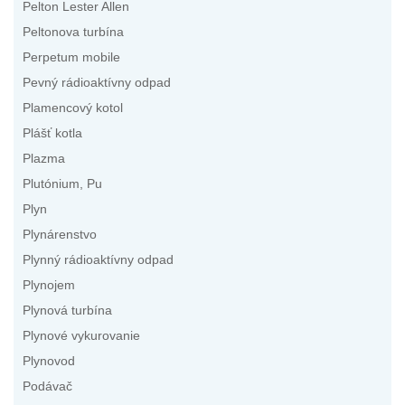
Pelton Lester Allen
Peltonova turbína
Perpetum mobile
Pevný rádioaktívny odpad
Plamencový kotol
Plášť kotla
Plazma
Plutónium, Pu
Plyn
Plynárenstvo
Plynný rádioaktívny odpad
Plynojem
Plynová turbína
Plynové vykurovanie
Plynovod
Podávač