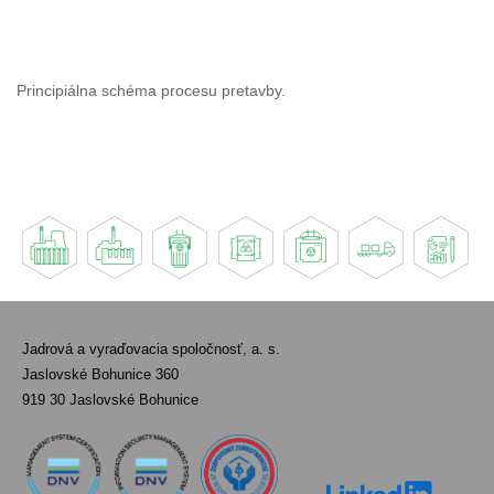
Principiálna schéma procesu pretavby.
Jadrová a vyraďovacia spoločnosť, a. s.
Jaslovské Bohunice 360
919 30 Jaslovské Bohunice