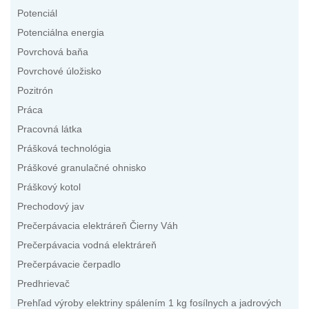
Potenciál
Potenciálna energia
Povrchová baňa
Povrchové úložisko
Pozitrón
Práca
Pracovná látka
Prášková technológia
Práškové granulačné ohnisko
Práškový kotol
Prechodový jav
Prečerpávacia elektráreň Čierny Váh
Prečerpávacia vodná elektráreň
Prečerpávacie čerpadlo
Predhrievač
Prehľad výroby elektriny spálením 1 kg fosílnych a jadrových