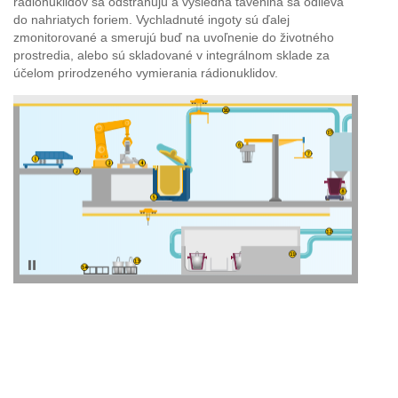
rádionuklidov sa odstraňujú a výsledná tavenina sa odlieva
do nahriatych foriem. Vychladnuté ingoty sú ďalej
zmonitorované a smerujú buď na uvoľnenie do životného
prostredia, alebo sú skladované v integrálnom sklade za
účelom prirodzeného vymierania rádionuklidov.