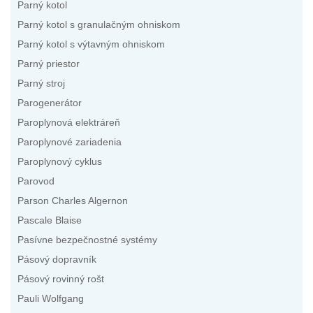
Parný kotol
Parný kotol s granulačným ohniskom
Parný kotol s výtavným ohniskom
Parný priestor
Parný stroj
Parogenerátor
Paroplynová elektráreň
Paroplynové zariadenia
Paroplynový cyklus
Parovod
Parson Charles Algernon
Pascale Blaise
Pasívne bezpečnostné systémy
Pásový dopravník
Pásový rovinný rošt
Pauli Wolfgang