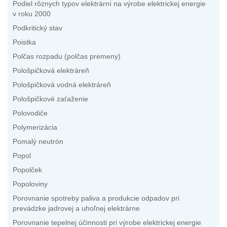
Podiel rôznych typov elektrární na výrobe elektrickej energie
v roku 2000
Podkritický stav
Poistka
Polčas rozpadu (polčas premeny)
Pološpičková elektráreň
Pološpičková vodná elektráreň
Pološpičkové zaťaženie
Polovodiče
Polymerizácia
Pomalý neutrón
Popol
Popolček
Popoloviny
Porovnanie spotreby paliva a produkcie odpadov pri
prevádzke jadrovej a uhoľnej elektrárne
Porovnanie tepelnej účinnosti pri výrobe elektrickej energie