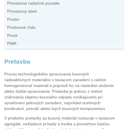
Prirodzené radiačné pozadie
Prirodzený obeh
Protón
Protónové číslo
Prvok
PWR
Pretavba
Proces technologického spracovania kovových
rádioaktívnych materiálov v taviacom zariadení s cieľom
homogenizovať materiál a pripraviť ho na následné uloženie
alebo ďalšie spracovanie. Pretavba je jednou z metód
znižovania objemu kovového odpadu vznikajúceho pri
vyraďovaní jadrových zariadení, napríklad oceľových
konštrukcií, potrubí alebo iných kovových komponentov.
V priebehu pretavby sa kusový materiál roztavuje v taviacom
agregáte, nežiaduce prísady a troska s prevažnou časťou