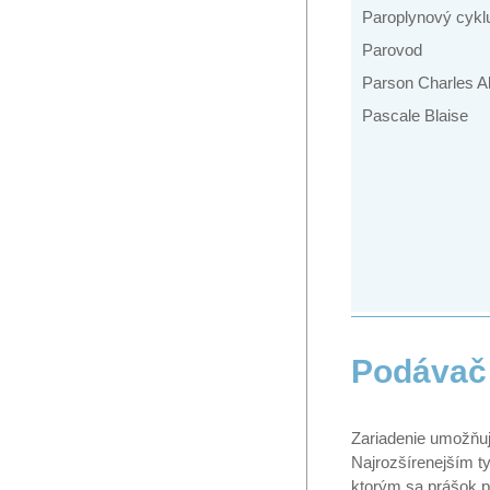
Paroplynový cykl
Parovod
Parson Charles A
Pascale Blaise
Podávač
Zariadenie umožňu
Najrozšírenejším t
ktorým sa prášok 