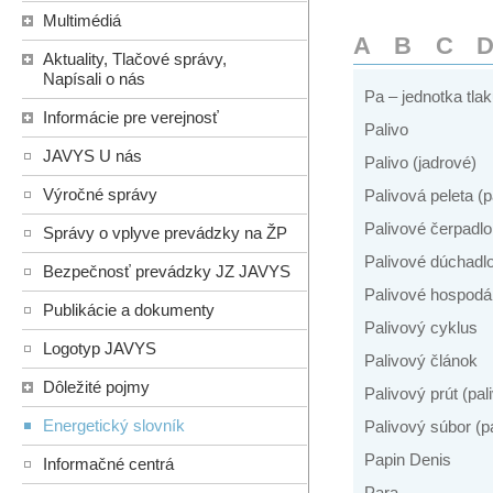
Multimédiá
A
B
C
Aktuality, Tlačové správy,
Napísali o nás
Pa – jednotka tla
Informácie pre verejnosť
Palivo
JAVYS U nás
Palivo (jadrové)
Výročné správy
Palivová peleta (p
Palivové čerpadlo
Správy o vplyve prevádzky na ŽP
Palivové dúchadl
Bezpečnosť prevádzky JZ JAVYS
Palivové hospodá
Publikácie a dokumenty
Palivový cyklus
Logotyp JAVYS
Palivový článok
Dôležité pojmy
Palivový prút (pal
Energetický slovník
Palivový súbor (p
Papin Denis
Informačné centrá
Para