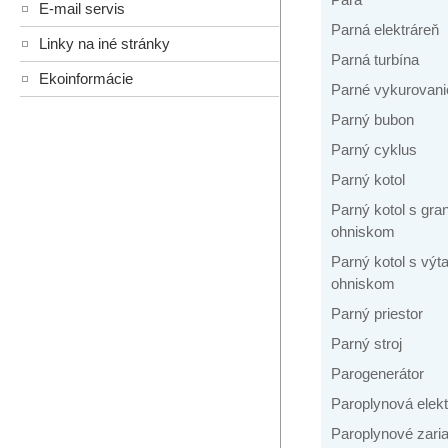
E-mail servis
Parná elektráreň
Linky na iné stránky
Parná turbína
Ekoinformácie
Parné vykurovani
Parný bubon
Parný cyklus
Parný kotol
Parný kotol s gr
ohniskom
Parný kotol s vý
ohniskom
Parný priestor
Parný stroj
Parogenerátor
Paroplynová elekt
Paroplynové zari