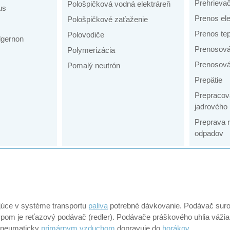
Prehrieva
Pološpičková vodná elektráreň
us
Prenos ele
Pološpičkové zaťaženie
Prenos tep
Polovodiče
lgernon
Prenosová
Polymerizácia
Prenosová
Pomalý neutrón
Prepätie
Prepracov
jadrového 
Preprava 
odpadov
júce v systéme transportu
paliva
potrebné dávkovanie. Podávač sur
ypom je reťazový podávač (redler). Podávače práškového uhlia vážia
pneumaticky
primárnym vzduchom
dopravuje do
horákov
.