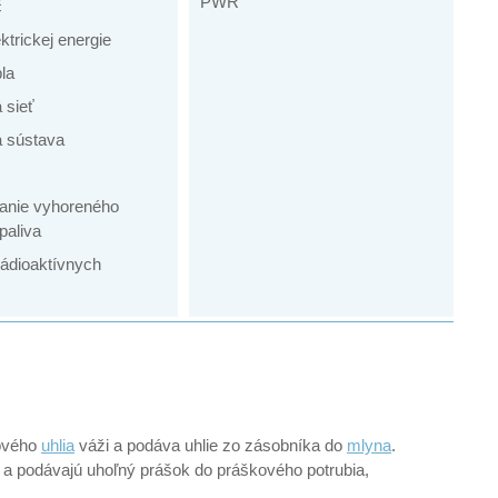
PWR
č
ktrickej energie
la
 sieť
 sústava
anie vyhoreného
paliva
rádioaktívnych
ového
uhlia
váži a podáva uhlie zo zásobníka do
mlyna
.
 a podávajú uhoľný prášok do práškového potrubia,