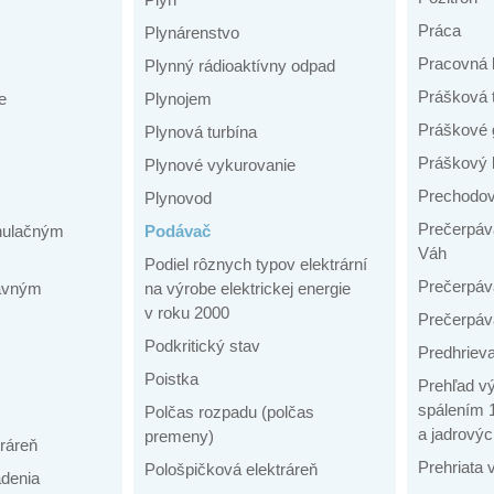
Práca
Plynárenstvo
Pracovná 
Plynný rádioaktívny odpad
Prášková 
e
Plynojem
Práškové 
Plynová turbína
Práškový 
Plynové vykurovanie
Prechodov
Plynovod
Prečerpáva
anulačným
Podávač
Váh
Podiel rôznych typov elektrární
Prečerpáv
tavným
na výrobe elektrickej energie
v roku 2000
Prečerpáv
Podkritický stav
Predhriev
Poistka
Prehľad vý
spálením 1
Polčas rozpadu (polčas
a jadrovýc
premeny)
ráreň
Prehriata 
Pološpičková elektráreň
adenia