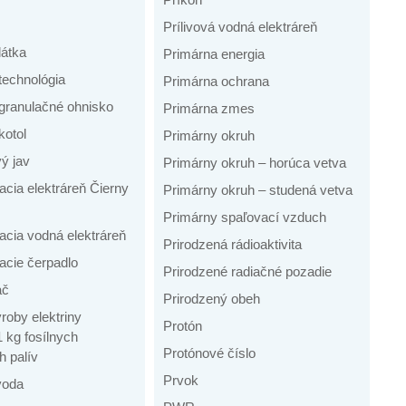
Prílivová vodná elektráreň
látka
Primárna energia
technológia
Primárna ochrana
granulačné ohnisko
Primárna zmes
kotol
Primárny okruh
ý jav
Primárny okruh – horúca vetva
cia elektráreň Čierny
Primárny okruh – studená vetva
Primárny spaľovací vzduch
acia vodná elektráreň
Prirodzená rádioaktivita
acie čerpadlo
Prirodzené radiačné pozadie
ač
Prirodzený obeh
roby elektriny
Protón
 kg fosílnych
Protónové číslo
h palív
Prvok
voda