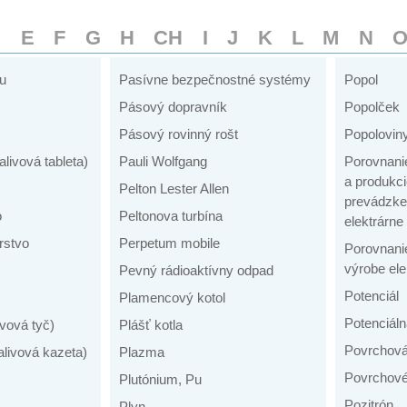
D
E
F
G
H
CH
I
J
K
L
M
N
ku
Pasívne bezpečnostné systémy
Popol
Pásový dopravník
Popolček
Pásový rovinný rošt
Popolovin
alivová tableta)
Pauli Wolfgang
Porovnanie
a produkci
Pelton Lester Allen
prevádzke 
o
Peltonova turbína
elektrárne
rstvo
Perpetum mobile
Porovnanie
výrobe ele
Pevný rádioaktívny odpad
Potenciál
Plamencový kotol
Potenciáln
ivová tyč)
Plášť kotla
Povrchov
alivová kazeta)
Plazma
Povrchové
Plutónium, Pu
Pozitrón
Plyn