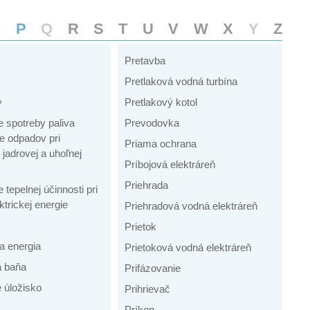
O
P
Q
R
S
T
U
V
W
X
Y
Z
Pretavba
Pretlaková vodná turbína
y
Pretlakový kotol
 spotreby paliva
Prevodovka
e odpadov pri
Priama ochrana
jadrovej a uhoľnej
Príbojová elektráreň
Priehrada
 tepelnej účinnosti pri
ktrickej energie
Priehradová vodná elektráreň
Prietok
a energia
Prietoková vodná elektráreň
á baňa
Prifázovanie
 úložisko
Prihrievač
Príkon