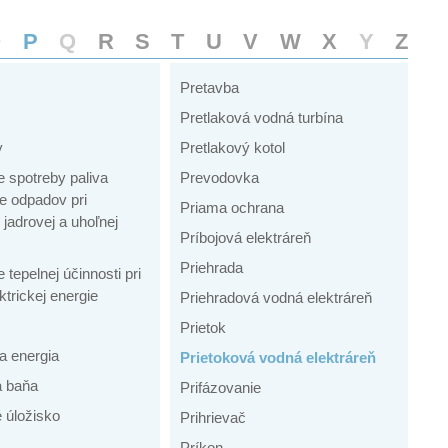
O
P
Q
R
S
T
U
V
W
X
Y
Z
Pretavba
Pretlaková vodná turbína
y
Pretlakový kotol
 spotreby paliva
Prevodovka
e odpadov pri
Priama ochrana
jadrovej a uhoľnej
Príbojová elektráreň
Priehrada
 tepelnej účinnosti pri
ktrickej energie
Priehradová vodná elektráreň
Prietok
a energia
Prietoková vodná elektráreň
á baňa
Prifázovanie
 úložisko
Prihrievač
Príkon