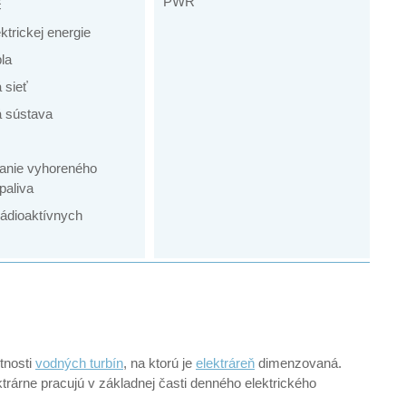
PWR
č
ktrickej energie
la
 sieť
 sústava
anie vyhoreného
paliva
rádioaktívnych
tnosti
vodných turbín
, na ktorú je
elektráreň
dimenzovaná.
trárne pracujú v základnej časti denného elektrického