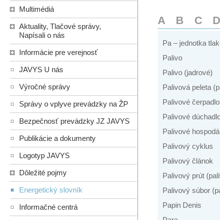
Multimédiá
A
B
C
Aktuality, Tlačové správy,
Napísali o nás
Pa – jednotka tla
Informácie pre verejnosť
Palivo
JAVYS U nás
Palivo (jadrové)
Výročné správy
Palivová peleta (p
Palivové čerpadlo
Správy o vplyve prevádzky na ŽP
Palivové dúchadl
Bezpečnosť prevádzky JZ JAVYS
Palivové hospodá
Publikácie a dokumenty
Palivový cyklus
Logotyp JAVYS
Palivový článok
Dôležité pojmy
Palivový prút (pal
Energetický slovník
Palivový súbor (p
Papin Denis
Informačné centrá
Para