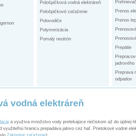
Prehrieva
Pološpičková vodná elektráreň
us
Prenos ele
Pološpičkové zaťaženie
Prenos tep
Polovodiče
lgernon
Prenosová
Polymerizácia
Prenosová
Pomalý neutrón
Prepätie
Prepracov
jadrového 
Preprava 
odpadov
vá vodná elektráreň
ácie
a využíva množstvo vody pretekajúce riečiskom až do úplnej hl
 využiteľnú hranicu prepadáva jalovo cez hať. Prietokové vodné elek
eslo
Základné zaťaženie
).