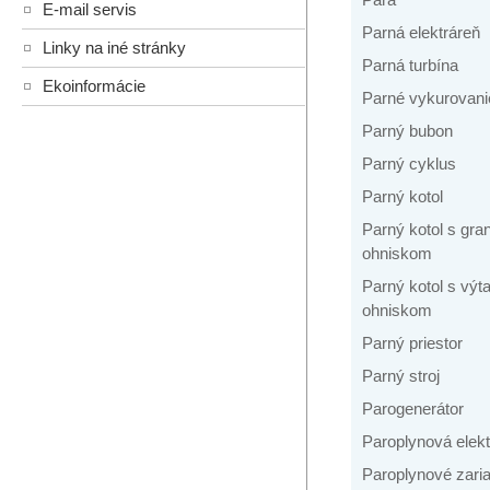
E-mail servis
Parná elektráreň
Linky na iné stránky
Parná turbína
Ekoinformácie
Parné vykurovani
Parný bubon
Parný cyklus
Parný kotol
Parný kotol s gr
ohniskom
Parný kotol s vý
ohniskom
Parný priestor
Parný stroj
Parogenerátor
Paroplynová elekt
Paroplynové zari