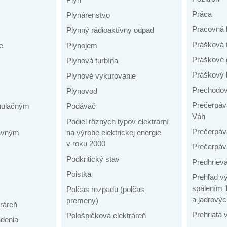
Práca
Plynárenstvo
Pracovná 
Plynný rádioaktívny odpad
Prášková 
e
Plynojem
Práškové 
Plynová turbína
Práškový 
Plynové vykurovanie
Prechodov
Plynovod
Prečerpáva
anulačným
Podávač
Váh
Podiel rôznych typov elektrární
Prečerpáv
tavným
na výrobe elektrickej energie
v roku 2000
Prečerpáv
Podkritický stav
Predhriev
Poistka
Prehľad vý
spálením 1
Polčas rozpadu (polčas
a jadrovýc
premeny)
ráreň
Prehriata 
Pološpičková elektráreň
adenia