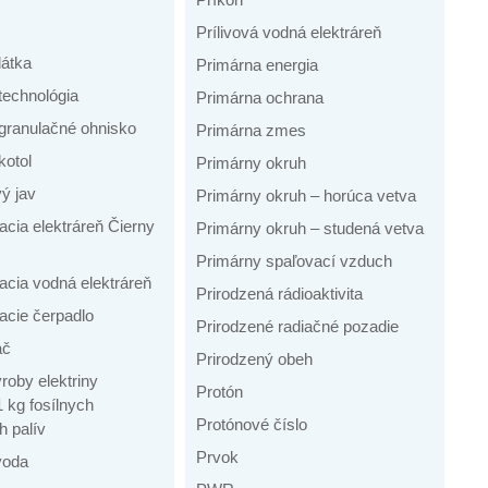
Prílivová vodná elektráreň
látka
Primárna energia
technológia
Primárna ochrana
granulačné ohnisko
Primárna zmes
kotol
Primárny okruh
ý jav
Primárny okruh – horúca vetva
cia elektráreň Čierny
Primárny okruh – studená vetva
Primárny spaľovací vzduch
acia vodná elektráreň
Prirodzená rádioaktivita
acie čerpadlo
Prirodzené radiačné pozadie
ač
Prirodzený obeh
roby elektriny
Protón
 kg fosílnych
Protónové číslo
h palív
Prvok
voda