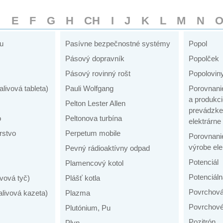
D
E
F
G
H
CH
I
J
K
L
M
N
ku
Pasívne bezpečnostné systémy
Popol
Pásový dopravník
Popolček
Pásový rovinný rošt
Popolovin
alivová tableta)
Pauli Wolfgang
Porovnanie
a produkci
Pelton Lester Allen
prevádzke 
o
Peltonova turbína
elektrárne
rstvo
Perpetum mobile
Porovnanie
výrobe ele
Pevný rádioaktívny odpad
Potenciál
Plamencový kotol
Potenciáln
ivová tyč)
Plášť kotla
Povrchov
alivová kazeta)
Plazma
Povrchové
Plutónium, Pu
Pozitrón
Plyn