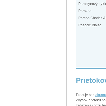
Paroplynový cykl
Parovod
Parson Charles A
Pascale Blaise
Prietoko
Pracuje bez
akumul
Zvyšok prietoku nad
zaťaženia (pozri h