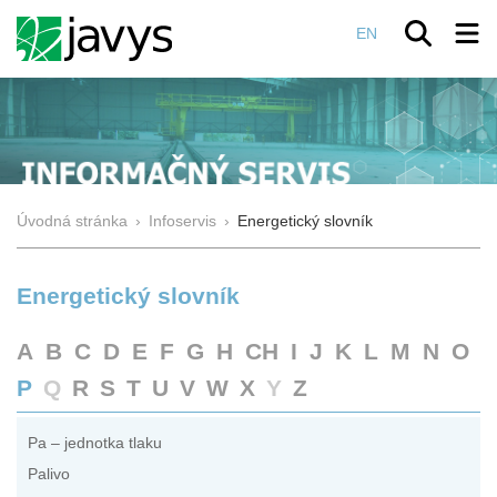
EN
Úvodná stránka
›
Infoservis
›
Energetický slovník
Energetický slovník
A
B
C
D
E
F
G
H
CH
I
J
K
L
M
N
O
P
Q
R
S
T
U
V
W
X
Y
Z
Pa – jednotka tlaku
Palivo