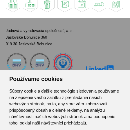
Jadrová a vyraďovacia spoločnosť, a. s.
Jaslovské Bohunice 360
919 30 Jaslovské Bohunice
Používame cookies
Súbory cookie a ďalšie technológie sledovania používame
Kontakt
na zlepšenie vášho zážitku z prehliadania našich
Pozvánka do infocentra
webových stránok, na to, aby sme vám zobrazovali
Zoznam použitých skratiek
prispôsobený obsah a cielené reklamy, na analýzu
návštevnosti našich webových stránok a na pochopenie
Mapa stránok
toho, odkiaľ naši návštevníci prichádzajú.
RSS