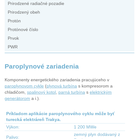
Prirodzené radiačné pozadie
Prirodzený obeh
Protón
Protónové číslo
Prvok
PWR
Paroplynové zariadenia
Komponenty energetického zariadenia pracujúceho v
paroplynovom cykle
(
plynová turbína
s kompresorom a
chladičom,
spalinový kotol
,
parná turbína
s
elektrickým
generátorom
a i.).
Príkladom aplikácie paroplynového cyklu môže byť
turecká elektráreň Trakya.
Výkon:
1 200 MWe
zemný plyn dodávaný z
Palivo: