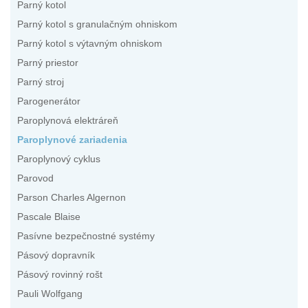
Parný kotol
Parný kotol s granulačným ohniskom
Parný kotol s výtavným ohniskom
Parný priestor
Parný stroj
Parogenerátor
Paroplynová elektráreň
Paroplynové zariadenia
Paroplynový cyklus
Parovod
Parson Charles Algernon
Pascale Blaise
Pasívne bezpečnostné systémy
Pásový dopravník
Pásový rovinný rošt
Pauli Wolfgang