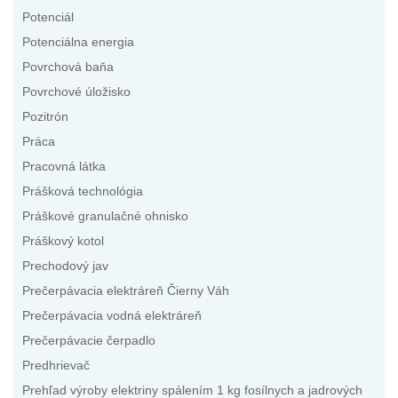
Potenciál
Potenciálna energia
Povrchová baňa
Povrchové úložisko
Pozitrón
Práca
Pracovná látka
Prášková technológia
Práškové granulačné ohnisko
Práškový kotol
Prechodový jav
Prečerpávacia elektráreň Čierny Váh
Prečerpávacia vodná elektráreň
Prečerpávacie čerpadlo
Predhrievač
Prehľad výroby elektriny spálením 1 kg fosílnych a jadrových