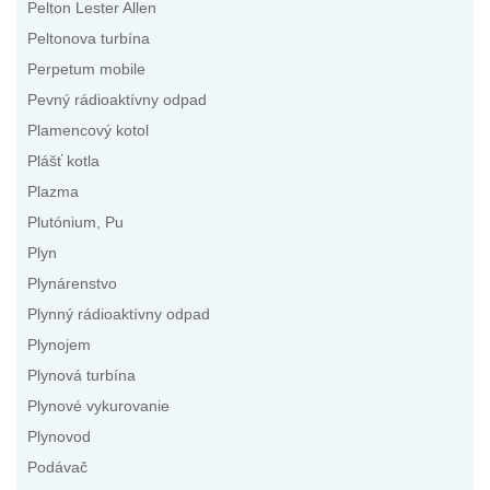
Pelton Lester Allen
Peltonova turbína
Perpetum mobile
Pevný rádioaktívny odpad
Plamencový kotol
Plášť kotla
Plazma
Plutónium, Pu
Plyn
Plynárenstvo
Plynný rádioaktívny odpad
Plynojem
Plynová turbína
Plynové vykurovanie
Plynovod
Podávač