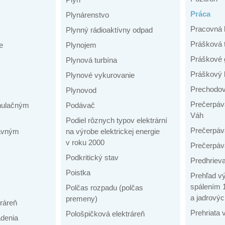
Práca
Plynárenstvo
Pracovná 
Plynný rádioaktívny odpad
Prášková 
e
Plynojem
Práškové 
Plynová turbína
Práškový 
Plynové vykurovanie
Prechodov
Plynovod
Prečerpáva
anulačným
Podávač
Váh
Podiel rôznych typov elektrární
Prečerpáv
tavným
na výrobe elektrickej energie
v roku 2000
Prečerpáv
Podkritický stav
Predhriev
Poistka
Prehľad vý
spálením 1
Polčas rozpadu (polčas
a jadrovýc
premeny)
ráreň
Prehriata 
Pološpičková elektráreň
adenia