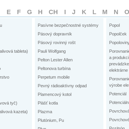
D
E
F
G
H
CH
I
J
K
L
M
N
ku
Pasívne bezpečnostné systémy
Popol
Pásový dopravník
Popolček
Pásový rovinný rošt
Popolovin
alivová tableta)
Pauli Wolfgang
Porovnanie
a produkci
Pelton Lester Allen
prevádzke 
o
Peltonova turbína
elektrárne
rstvo
Perpetum mobile
Porovnanie
výrobe ele
Pevný rádioaktívny odpad
Potenciál
Plamencový kotol
Potenciáln
ivová tyč)
Plášť kotla
Povrchov
alivová kazeta)
Plazma
Povrchové
Plutónium, Pu
Pozitrón
Plyn