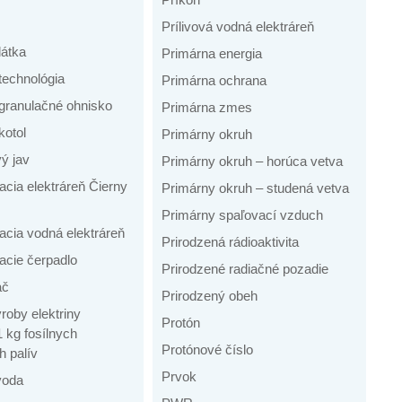
Prílivová vodná elektráreň
látka
Primárna energia
technológia
Primárna ochrana
granulačné ohnisko
Primárna zmes
kotol
Primárny okruh
ý jav
Primárny okruh – horúca vetva
cia elektráreň Čierny
Primárny okruh – studená vetva
Primárny spaľovací vzduch
acia vodná elektráreň
Prirodzená rádioaktivita
acie čerpadlo
Prirodzené radiačné pozadie
ač
Prirodzený obeh
roby elektriny
Protón
 kg fosílnych
Protónové číslo
h palív
Prvok
voda