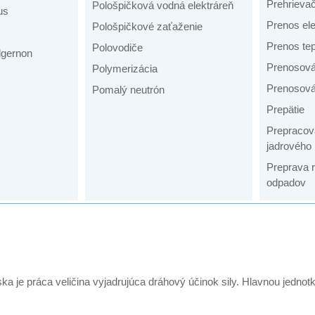
Prehrieva
Pološpičková vodná elektráreň
us
Prenos ele
Pološpičkové zaťaženie
Prenos tep
Polovodiče
lgernon
Prenosová
Polymerizácia
Prenosová
Pomalý neutrón
Prepätie
Prepracov
jadrového 
Preprava 
odpadov
ska je práca veličina vyjadrujúca dráhový účinok sily. Hlavnou jednotk