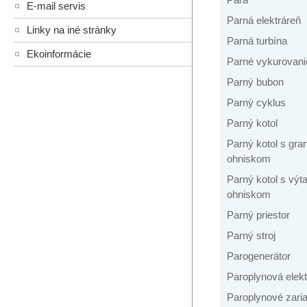
E-mail servis
Parná elektráreň
Linky na iné stránky
Parná turbína
Ekoinformácie
Parné vykurovani
Parný bubon
Parný cyklus
Parný kotol
Parný kotol s gr
ohniskom
Parný kotol s vý
ohniskom
Parný priestor
Parný stroj
Parogenerátor
Paroplynová elekt
Paroplynové zari