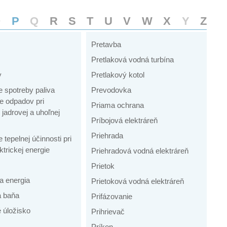
O
P
Q
R
S
T
U
V
W
X
Y
Z
Pretavba
Pretlaková vodná turbína
y
Pretlakový kotol
 spotreby paliva
Prevodovka
e odpadov pri
Priama ochrana
jadrovej a uhoľnej
Príbojová elektráreň
Priehrada
 tepelnej účinnosti pri
ktrickej energie
Priehradová vodná elektráreň
Prietok
a energia
Prietoková vodná elektráreň
á baňa
Prifázovanie
 úložisko
Prihrievač
Príkon