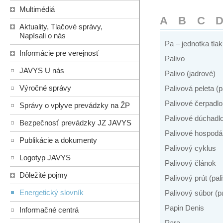
Multimédiá
A
B
C
Aktuality, Tlačové správy,
Napísali o nás
Pa – jednotka tla
Informácie pre verejnosť
Palivo
JAVYS U nás
Palivo (jadrové)
Výročné správy
Palivová peleta (p
Palivové čerpadlo
Správy o vplyve prevádzky na ŽP
Palivové dúchadl
Bezpečnosť prevádzky JZ JAVYS
Palivové hospodá
Publikácie a dokumenty
Palivový cyklus
Logotyp JAVYS
Palivový článok
Dôležité pojmy
Palivový prút (pal
Energetický slovník
Palivový súbor (p
Papin Denis
Informačné centrá
Para