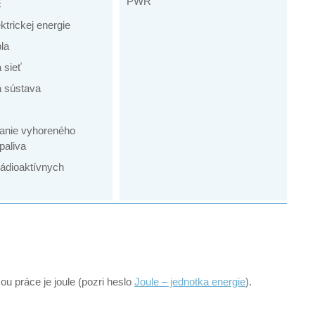
PWR
č
ktrickej energie
la
 sieť
 sústava
anie vyhoreného
paliva
rádioaktívnych
ou práce je joule (pozri heslo
Joule – jednotka energie
).