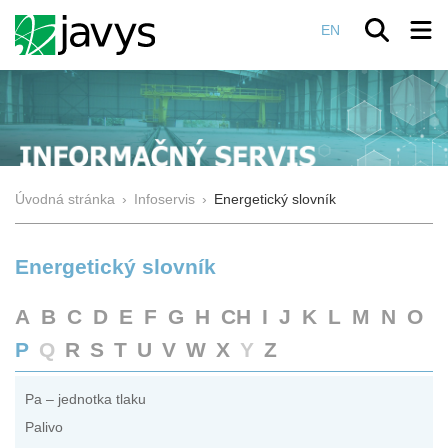
EN
Úvodná stránka
›
Infoservis
›
Energetický slovník
Energetický slovník
A
B
C
D
E
F
G
H
CH
I
J
K
L
M
N
O
P
Q
R
S
T
U
V
W
X
Y
Z
Pa – jednotka tlaku
Palivo