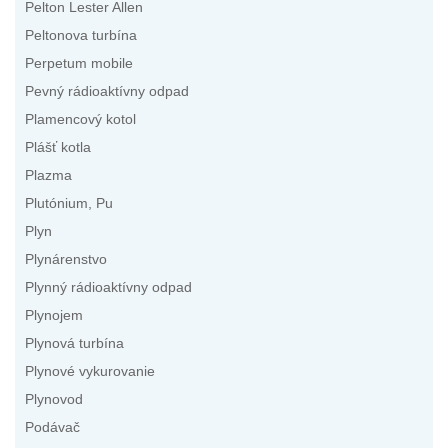
Pelton Lester Allen
Peltonova turbína
Perpetum mobile
Pevný rádioaktívny odpad
Plamencový kotol
Plášť kotla
Plazma
Plutónium, Pu
Plyn
Plynárenstvo
Plynný rádioaktívny odpad
Plynojem
Plynová turbína
Plynové vykurovanie
Plynovod
Podávač