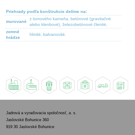
Priehrady podľa konštrukcie delíme na:
z lomového kameňa, betónové (gravitačné
murované
alebo klenbové), železobetónové členité,
zemné
hlinité, balvanovité.
hrádze
Jadrová a vyraďovacia spoločnosť, a. s.
Jaslovské Bohunice 360
919 30 Jaslovské Bohunice