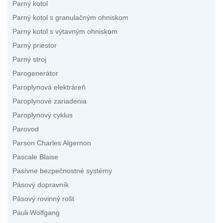
Parný kotol
Parný kotol s granulačným ohniskom
Parný kotol s výtavným ohniskom
Parný priestor
Parný stroj
Parogenerátor
Paroplynová elektráreň
Paroplynové zariadenia
Paroplynový cyklus
Parovod
Parson Charles Algernon
Pascale Blaise
Pasívne bezpečnostné systémy
Pásový dopravník
Pásový rovinný rošt
Pauli Wolfgang