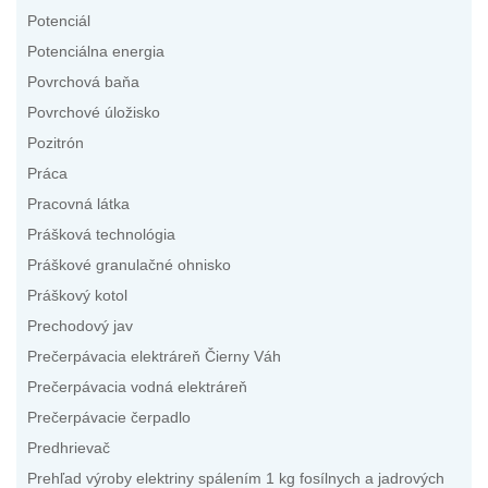
Potenciál
Potenciálna energia
Povrchová baňa
Povrchové úložisko
Pozitrón
Práca
Pracovná látka
Prášková technológia
Práškové granulačné ohnisko
Práškový kotol
Prechodový jav
Prečerpávacia elektráreň Čierny Váh
Prečerpávacia vodná elektráreň
Prečerpávacie čerpadlo
Predhrievač
Prehľad výroby elektriny spálením 1 kg fosílnych a jadrových