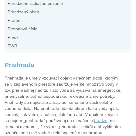
Prirodzené radiačné pozadie
Prirodzený obeh
Protón
Protónové číslo
Prvok
PWR
Priehrada
Priehrada je umelý vzdúvací objekt v riečnom údolí, ktorým
sa v zaplavenom priestore zadržuje veľké množstvo vody v
tzv. priehradnej nádrži. Táto voda sa využíva na energetické,
priemyselné, poľnohospodárske, rekreačné a iné potreby.
Priehrady sú najväčšie a najviac namáhané časti celého
vodného diela. Na priehradu pôsobí okrem tlaku vody aj sila
zeminy, tlak vetra, vlnobitia, tlak ľadu atď. V určitom zmysle
sa pojem „priehrada” používa aj na označenie
hrádze
, no
treba si uvedomiť, že výraz „priehrada” je širší a obvykle ním
označujeme celé vodné dielo spojené s priehradou.