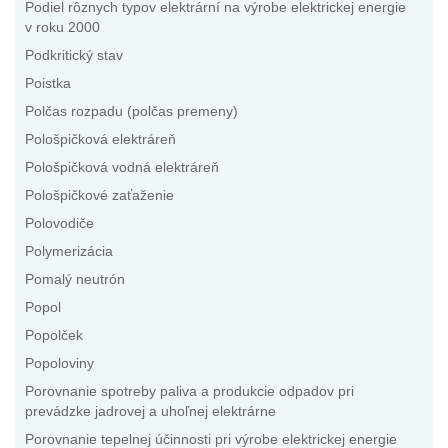
Podiel rôznych typov elektrární na výrobe elektrickej energie
v roku 2000
Podkritický stav
Poistka
Polčas rozpadu (polčas premeny)
Pološpičková elektráreň
Pološpičková vodná elektráreň
Pološpičkové zaťaženie
Polovodiče
Polymerizácia
Pomalý neutrón
Popol
Popolček
Popoloviny
Porovnanie spotreby paliva a produkcie odpadov pri
prevádzke jadrovej a uhoľnej elektrárne
Porovnanie tepelnej účinnosti pri výrobe elektrickej energie