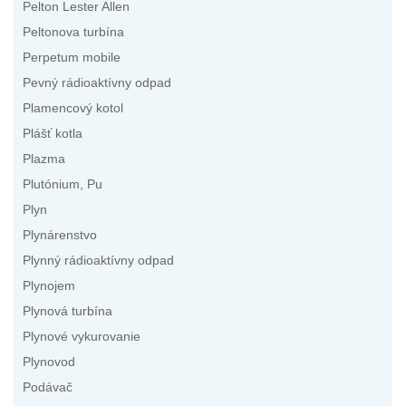
Pelton Lester Allen
Peltonova turbína
Perpetum mobile
Pevný rádioaktívny odpad
Plamencový kotol
Plášť kotla
Plazma
Plutónium, Pu
Plyn
Plynárenstvo
Plynný rádioaktívny odpad
Plynojem
Plynová turbína
Plynové vykurovanie
Plynovod
Podávač