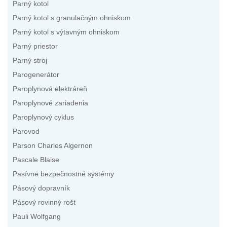
Parný kotol
Parný kotol s granulačným ohniskom
Parný kotol s výtavným ohniskom
Parný priestor
Parný stroj
Parogenerátor
Paroplynová elektráreň
Paroplynové zariadenia
Paroplynový cyklus
Parovod
Parson Charles Algernon
Pascale Blaise
Pasívne bezpečnostné systémy
Pásový dopravník
Pásový rovinný rošt
Pauli Wolfgang