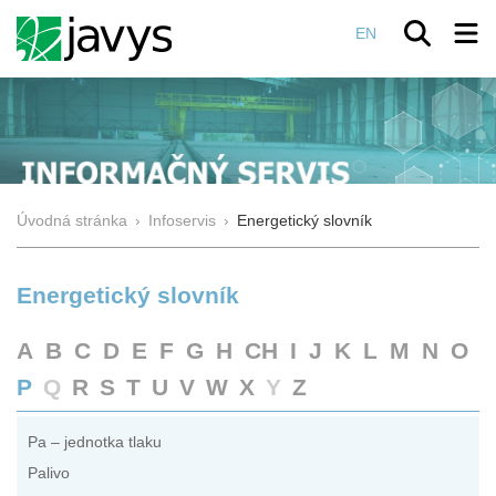
EN
Úvodná stránka
›
Infoservis
›
Energetický slovník
Energetický slovník
A
B
C
D
E
F
G
H
CH
I
J
K
L
M
N
O
P
Q
R
S
T
U
V
W
X
Y
Z
Pa – jednotka tlaku
Palivo