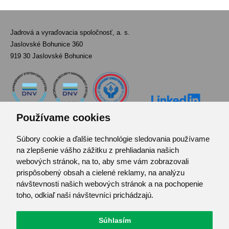
Jadrová a vyraďovacia spoločnosť, a. s.
Jaslovské Bohunice 360
919 30 Jaslovské Bohunice
Používame cookies
Súbory cookie a ďalšie technológie sledovania používame
Kontakt
na zlepšenie vášho zážitku z prehliadania našich
Pozvánka do infocentra
webových stránok, na to, aby sme vám zobrazovali
Zoznam použitých skratiek
prispôsobený obsah a cielené reklamy, na analýzu
návštevnosti našich webových stránok a na pochopenie
Mapa stránok
toho, odkiaľ naši návštevníci prichádzajú.
RSS
Ochrana osobných údajov
Súhlasím
Centrum predvolieb cookies