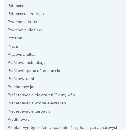
Potenciál
Potenciálna energia
Povrchová baňa
Povrchové úložisko
Pozitrón
Práca
Pracovná látka
Prášková technológia
Práškové granulačné ohnisko
Práškový kotol
Prechodový jav
Prečerpávacia elektráreň Čierny Váh
Prečerpávacia vodná elektráreň
Prečerpávacie čerpadlo
Predhrievač
Prehľad výroby elektriny spálením 1 kg fosílnych a jadrových