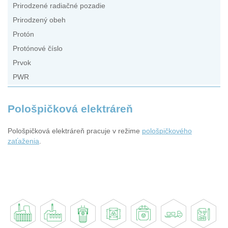
Prirodzené radiačné pozadie
Prirodzený obeh
Protón
Protónové číslo
Prvok
PWR
Pološpičková elektráreň
Pološpičková elektráreň pracuje v režime
pološpičkového
zaťaženia
.