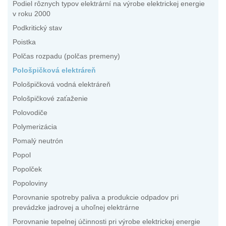
Podiel rôznych typov elektrární na výrobe elektrickej energie
v roku 2000
Podkritický stav
Poistka
Polčas rozpadu (polčas premeny)
Pološpičková elektráreň
Pološpičková vodná elektráreň
Pološpičkové zaťaženie
Polovodiče
Polymerizácia
Pomalý neutrón
Popol
Popolček
Popoloviny
Porovnanie spotreby paliva a produkcie odpadov pri
prevádzke jadrovej a uhoľnej elektrárne
Porovnanie tepelnej účinnosti pri výrobe elektrickej energie