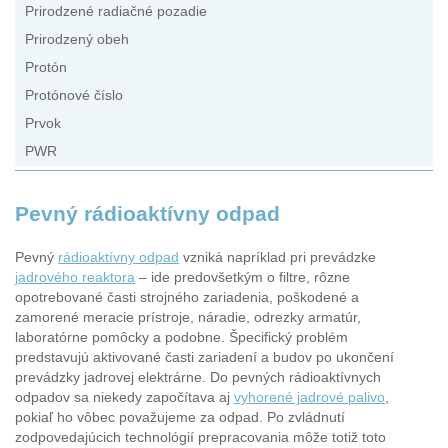
Prirodzené radiačné pozadie
Prirodzený obeh
Protón
Protónové číslo
Prvok
PWR
Pevný rádioaktívny odpad
Pevný
rádioaktívny odpad
vzniká napríklad pri prevádzke
jadrového reaktora
– ide predovšetkým o filtre, rôzne
opotrebované časti strojného zariadenia, poškodené a
zamorené meracie prístroje, náradie, odrezky armatúr,
laboratórne pomôcky a podobne. Špecifický problém
predstavujú aktivované časti zariadení a budov po ukončení
prevádzky jadrovej elektrárne. Do pevných rádioaktívnych
odpadov sa niekedy započítava aj
vyhorené jadrové palivo
,
pokiaľ ho vôbec považujeme za odpad. Po zvládnutí
zodpovedajúcich technológií prepracovania môže totiž toto