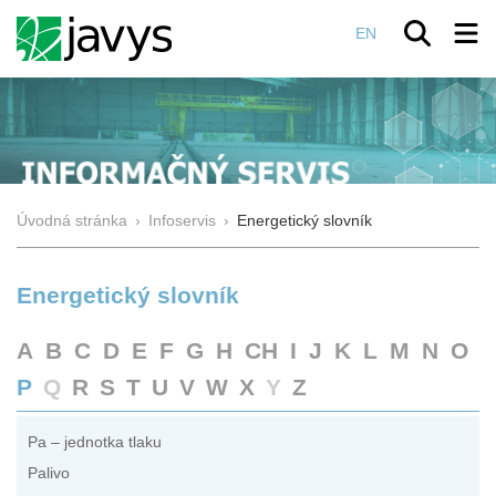
EN
Úvodná stránka
›
Infoservis
›
Energetický slovník
Energetický slovník
A
B
C
D
E
F
G
H
CH
I
J
K
L
M
N
O
P
Q
R
S
T
U
V
W
X
Y
Z
Pa – jednotka tlaku
Palivo