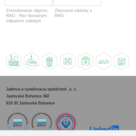
Zmenšovanie objemu
Zlisované nádoby s
RAO - Rez lisovaným
RAO
odpadom zaliatym
betónom
Jadrová a vyraďovacia spoločnosť, a. s.
Jaslovské Bohunice 360
919 30 Jaslovské Bohunice