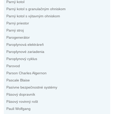
Parný kotol
Parný kotol s granulačným ohniskom
Parný kotol s výtavným ohniskom
Parný priestor
Parný stroj
Parogenerátor
Paroplynová elektráreň
Paroplynové zariadenia
Paroplynový cyklus
Parovod
Parson Charles Algernon
Pascale Blaise
Pasívne bezpečnostné systémy
Pásový dopravník
Pásový rovinný rošt
Pauli Wolfgang