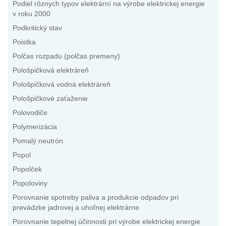
Podiel rôznych typov elektrární na výrobe elektrickej energie
v roku 2000
Podkritický stav
Poistka
Polčas rozpadu (polčas premeny)
Pološpičková elektráreň
Pološpičková vodná elektráreň
Pološpičkové zaťaženie
Polovodiče
Polymerizácia
Pomalý neutrón
Popol
Popolček
Popoloviny
Porovnanie spotreby paliva a produkcie odpadov pri
prevádzke jadrovej a uhoľnej elektrárne
Porovnanie tepelnej účinnosti pri výrobe elektrickej energie