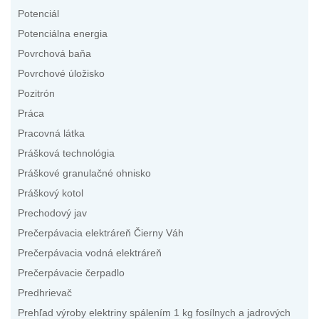
Potenciál
Potenciálna energia
Povrchová baňa
Povrchové úložisko
Pozitrón
Práca
Pracovná látka
Prášková technológia
Práškové granulačné ohnisko
Práškový kotol
Prechodový jav
Prečerpávacia elektráreň Čierny Váh
Prečerpávacia vodná elektráreň
Prečerpávacie čerpadlo
Predhrievač
Prehľad výroby elektriny spálením 1 kg fosílnych a jadrových