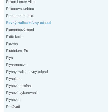
Pelton Lester Allen
Peltonova turbína
Perpetum mobile
Pevný rádioaktívny odpad
Plamencový kotol
Plášť kotla
Plazma
Plutónium, Pu
Plyn
Plynárenstvo
Plynný rádioaktívny odpad
Plynojem
Plynová turbína
Plynové vykurovanie
Plynovod
Podávač