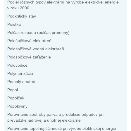
Podiel rôznych typov elektrární na výrobe elektrickej energie
v roku 2000
Podkritický stav
Poistka
Polčas rozpadu (polčas premeny)
Pološpičková elektráreň
Pološpičková vodná elektráreň
Pološpičkové zaťaženie
Polovodiče
Polymerizácia
Pomalý neutrón
Popol
Popolček
Popoloviny
Porovnanie spotreby paliva a produkcie odpadov pri
prevádzke jadrovej a uhoľnej elektrárne
Porovnanie tepelnej účinnosti pri výrobe elektrickej energie