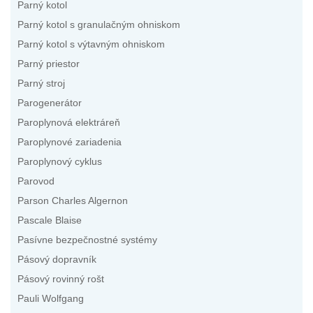
Parný kotol
Parný kotol s granulačným ohniskom
Parný kotol s výtavným ohniskom
Parný priestor
Parný stroj
Parogenerátor
Paroplynová elektráreň
Paroplynové zariadenia
Paroplynový cyklus
Parovod
Parson Charles Algernon
Pascale Blaise
Pasívne bezpečnostné systémy
Pásový dopravník
Pásový rovinný rošt
Pauli Wolfgang