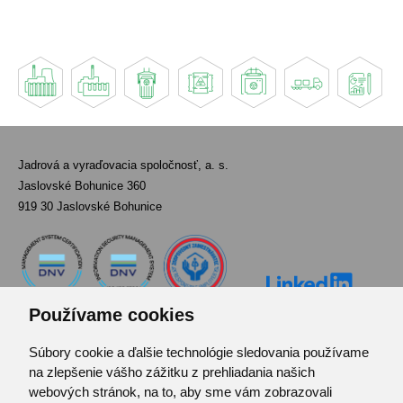
Jadrová a vyraďovacia spoločnosť, a. s.
Jaslovské Bohunice 360
919 30 Jaslovské Bohunice
Používame cookies
Súbory cookie a ďalšie technológie sledovania používame
Kontakt
na zlepšenie vášho zážitku z prehliadania našich
Pozvánka do infocentra
webových stránok, na to, aby sme vám zobrazovali
Zoznam použitých skratiek