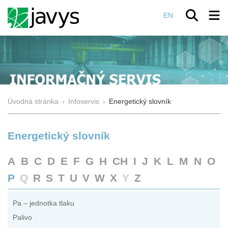
EN
Úvodná stránka
›
Infoservis
›
Energetický slovník
Energetický slovník
A
B
C
D
E
F
G
H
CH
I
J
K
L
M
N
O
P
Q
R
S
T
U
V
W
X
Y
Z
Pa – jednotka tlaku
Palivo