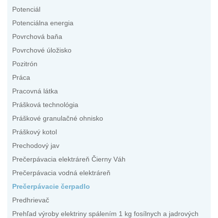
Potenciál
Potenciálna energia
Povrchová baňa
Povrchové úložisko
Pozitrón
Práca
Pracovná látka
Prášková technológia
Práškové granulačné ohnisko
Práškový kotol
Prechodový jav
Prečerpávacia elektráreň Čierny Váh
Prečerpávacia vodná elektráreň
Prečerpávacie čerpadlo
Predhrievač
Prehľad výroby elektriny spálením 1 kg fosílnych a jadrových