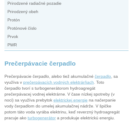
Prirodzené radiačné pozadie
Prirodzený obeh
Protón
Protónové číslo
Prvok
PWR
Prečerpávacie čerpadlo
Prečerpávacie čerpadlo, alebo tiež akumulačné
čerpadlo
, sa
využíva v
prečerpávacích vodných elektrárňach
. Toto
čerpadlo tvorí s turbogenerátorom hydroagregát
prečerpávacej vodnej elektrárne. V čase nízkej spotreby (v
noci) sa využíva prebytok
elektrickej energie
na načerpanie
vody čerpadlom do umelej akumulačnej nádrže. V špičke
potom táto voda vyrába elektrinu, keď reverzný hydroagregát
pracuje ako
turbogenerátor
a produkuje elektrickú energiu.