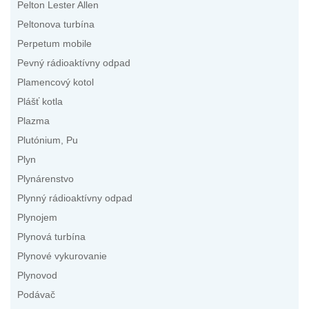
Pelton Lester Allen
Peltonova turbína
Perpetum mobile
Pevný rádioaktívny odpad
Plamencový kotol
Plášť kotla
Plazma
Plutónium, Pu
Plyn
Plynárenstvo
Plynný rádioaktívny odpad
Plynojem
Plynová turbína
Plynové vykurovanie
Plynovod
Podávač