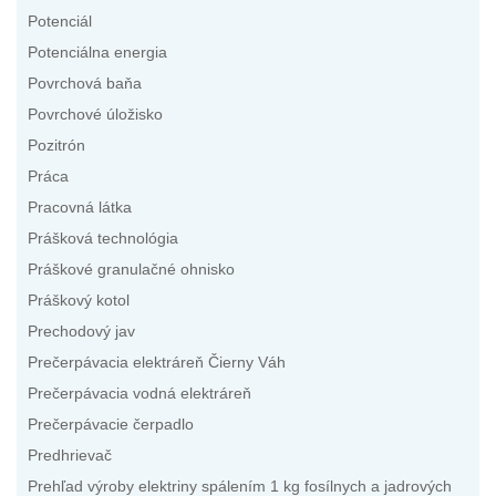
Potenciál
Potenciálna energia
Povrchová baňa
Povrchové úložisko
Pozitrón
Práca
Pracovná látka
Prášková technológia
Práškové granulačné ohnisko
Práškový kotol
Prechodový jav
Prečerpávacia elektráreň Čierny Váh
Prečerpávacia vodná elektráreň
Prečerpávacie čerpadlo
Predhrievač
Prehľad výroby elektriny spálením 1 kg fosílnych a jadrových