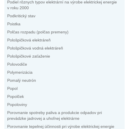
Podiel rôznych typov elektrární na výrobe elektrickej energie
v roku 2000
Podkritický stav
Poistka
Polčas rozpadu (polčas premeny)
Pološpičková elektráreň
Pološpičková vodná elektráreň
Pološpičkové zaťaženie
Polovodiče
Polymerizácia
Pomalý neutrón
Popol
Popolček
Popoloviny
Porovnanie spotreby paliva a produkcie odpadov pri
prevádzke jadrovej a uhoľnej elektrárne
Porovnanie tepelnej účinnosti pri výrobe elektrickej energie