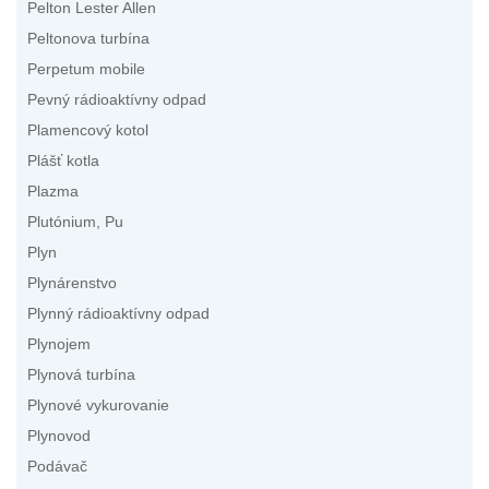
Pelton Lester Allen
Peltonova turbína
Perpetum mobile
Pevný rádioaktívny odpad
Plamencový kotol
Plášť kotla
Plazma
Plutónium, Pu
Plyn
Plynárenstvo
Plynný rádioaktívny odpad
Plynojem
Plynová turbína
Plynové vykurovanie
Plynovod
Podávač