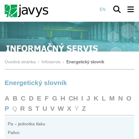
EN
Úvodná stránka
›
Infoservis
›
Energetický slovník
Energetický slovník
A
B
C
D
E
F
G
H
CH
I
J
K
L
M
N
O
P
Q
R
S
T
U
V
W
X
Y
Z
Pa – jednotka tlaku
Palivo