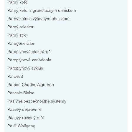
Parný kotol
Parný kotol s granulačným ohniskom
Parný kotol s výtavným ohniskom
Parný priestor
Parný stroj
Parogenerátor
Paroplynová elektráreň
Paroplynové zariadenia
Paroplynový cyklus
Parovod
Parson Charles Algernon
Pascale Blaise
Pasívne bezpečnostné systémy
Pásový dopravník
Pásový rovinný rošt
Pauli Wolfgang