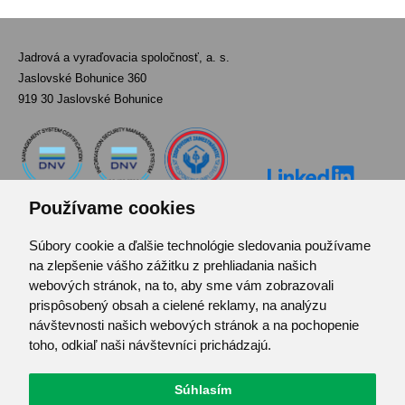
Jadrová a vyraďovacia spoločnosť, a. s.
Jaslovské Bohunice 360
919 30 Jaslovské Bohunice
Používame cookies
Súbory cookie a ďalšie technológie sledovania používame
Kontakt
na zlepšenie vášho zážitku z prehliadania našich
Pozvánka do infocentra
webových stránok, na to, aby sme vám zobrazovali
Zoznam použitých skratiek
prispôsobený obsah a cielené reklamy, na analýzu
návštevnosti našich webových stránok a na pochopenie
Mapa stránok
toho, odkiaľ naši návštevníci prichádzajú.
RSS
Ochrana osobných údajov
Súhlasím
Centrum predvolieb cookies