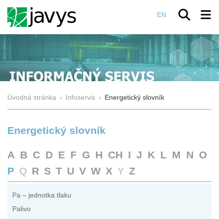
EN
Úvodná stránka
›
Infoservis
›
Energetický slovník
Energetický slovník
A
B
C
D
E
F
G
H
CH
I
J
K
L
M
N
O
P
Q
R
S
T
U
V
W
X
Y
Z
Pa – jednotka tlaku
Palivo