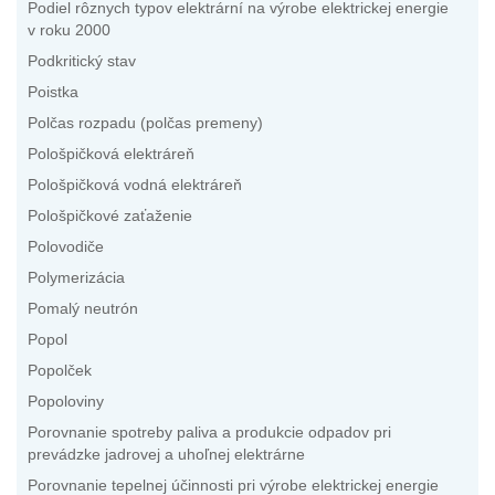
Podiel rôznych typov elektrární na výrobe elektrickej energie
v roku 2000
Podkritický stav
Poistka
Polčas rozpadu (polčas premeny)
Pološpičková elektráreň
Pološpičková vodná elektráreň
Pološpičkové zaťaženie
Polovodiče
Polymerizácia
Pomalý neutrón
Popol
Popolček
Popoloviny
Porovnanie spotreby paliva a produkcie odpadov pri
prevádzke jadrovej a uhoľnej elektrárne
Porovnanie tepelnej účinnosti pri výrobe elektrickej energie