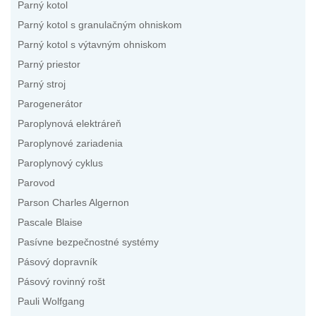
Parný kotol
Parný kotol s granulačným ohniskom
Parný kotol s výtavným ohniskom
Parný priestor
Parný stroj
Parogenerátor
Paroplynová elektráreň
Paroplynové zariadenia
Paroplynový cyklus
Parovod
Parson Charles Algernon
Pascale Blaise
Pasívne bezpečnostné systémy
Pásový dopravník
Pásový rovinný rošt
Pauli Wolfgang