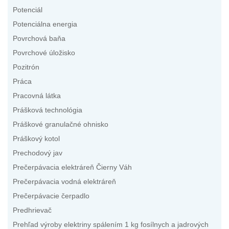
Potenciál
Potenciálna energia
Povrchová baňa
Povrchové úložisko
Pozitrón
Práca
Pracovná látka
Prášková technológia
Práškové granulačné ohnisko
Práškový kotol
Prechodový jav
Prečerpávacia elektráreň Čierny Váh
Prečerpávacia vodná elektráreň
Prečerpávacie čerpadlo
Predhrievač
Prehľad výroby elektriny spálením 1 kg fosílnych a jadrových