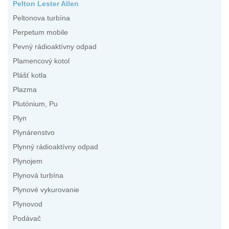
Pelton Lester Allen
Peltonova turbína
Perpetum mobile
Pevný rádioaktívny odpad
Plamencový kotol
Plášť kotla
Plazma
Plutónium, Pu
Plyn
Plynárenstvo
Plynný rádioaktívny odpad
Plynojem
Plynová turbína
Plynové vykurovanie
Plynovod
Podávač