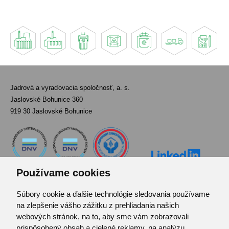
Jadrová a vyraďovacia spoločnosť, a. s.
Jaslovské Bohunice 360
919 30 Jaslovské Bohunice
Používame cookies
Súbory cookie a ďalšie technológie sledovania používame
Kontakt
na zlepšenie vášho zážitku z prehliadania našich
Pozvánka do infocentra
webových stránok, na to, aby sme vám zobrazovali
Zoznam použitých skratiek
prispôsobený obsah a cielené reklamy, na analýzu